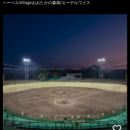
ヘーベルVillageおおたかの森南/エーデルワイス