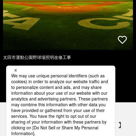
太田市運動公園野球場照明改修工事
1
2
3
4
5
パナソニックの電気設備 SNSアカウント