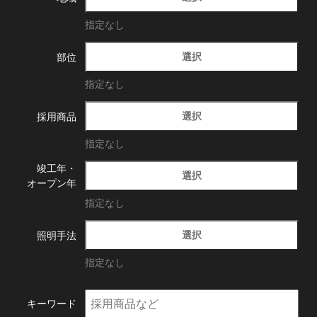
指定なし
選択
部位
指定なし
選択
採用商品
指定なし
竣工年・
選択
オープン年
指定なし
選択
照明手法
指定なし
キーワード