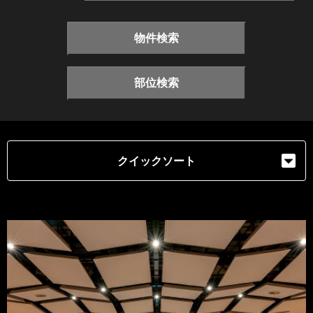
物件検索
部位検索
クイックソート