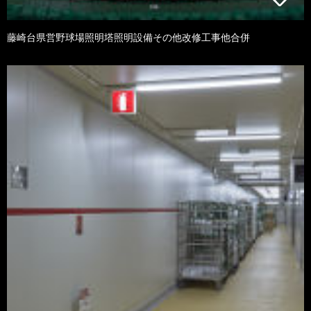
藤崎台県営野球場照明塔照明設備その他改修工事他合併