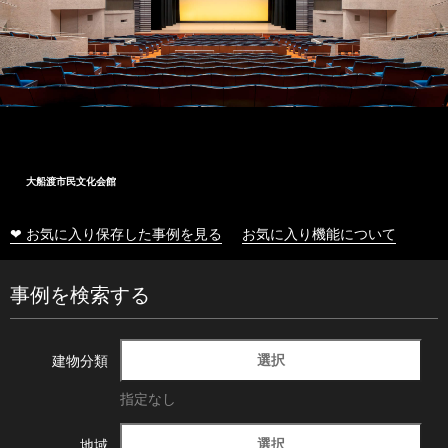
大船渡市民文化会館
❤ お気に入り保存した事例を見る
お気に入り機能について
事例を検索する
選択
建物分類
指定なし
選択
地域