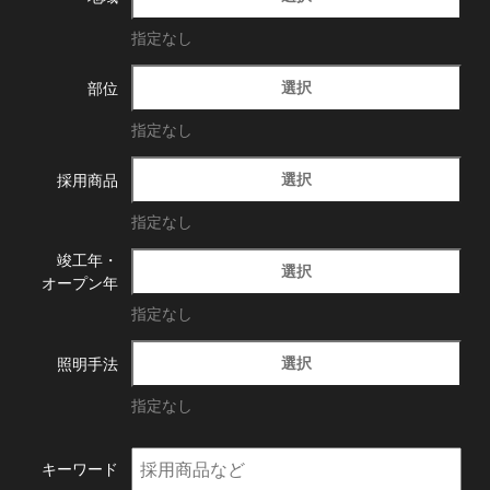
指定なし
選択
部位
指定なし
選択
採用商品
指定なし
竣工年・
選択
オープン年
指定なし
選択
照明手法
指定なし
キーワード