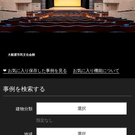
大船渡市民文化会館
❤ お気に入り保存した事例を見る
お気に入り機能について
事例を検索する
選択
建物分類
指定なし
選択
地域