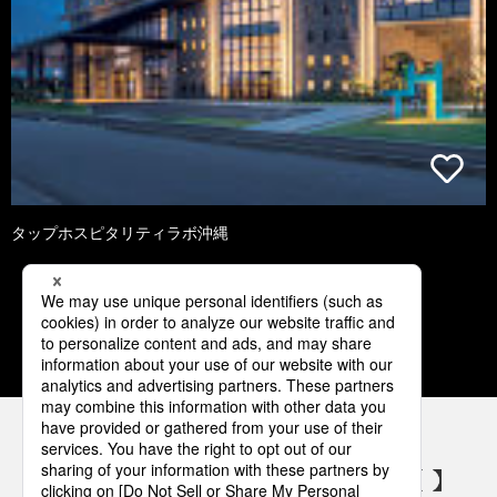
タップホスピタリティラボ沖縄
2
3
4
5
6
パナソニックの電気設備 SNSアカウント