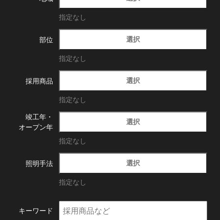
指定なし
選択
部位
指定なし
選択
採用商品
指定なし
竣工年・
選択
オープン年
指定なし
選択
照明手法
指定なし
キーワード