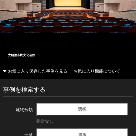
大船渡市民文化会館
❤ お気に入り保存した事例を見る
お気に入り機能について
事例を検索する
選択
建物分類
指定なし
選択
地域