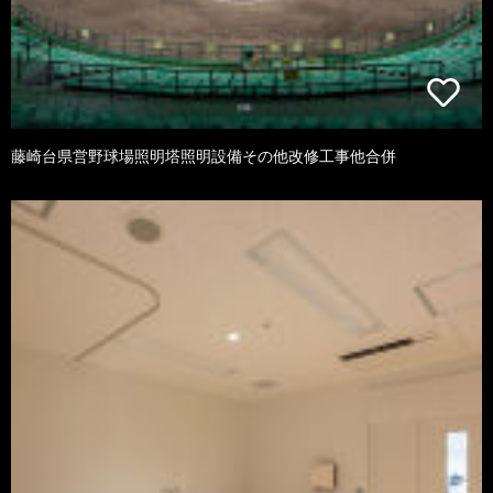
藤崎台県営野球場照明塔照明設備その他改修工事他合併