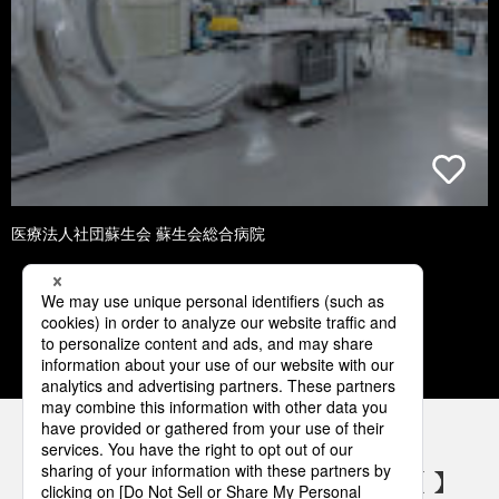
医療法人社団蘇生会 蘇生会総合病院
1
2
3
4
5
パナソニックの電気設備 SNSアカウント