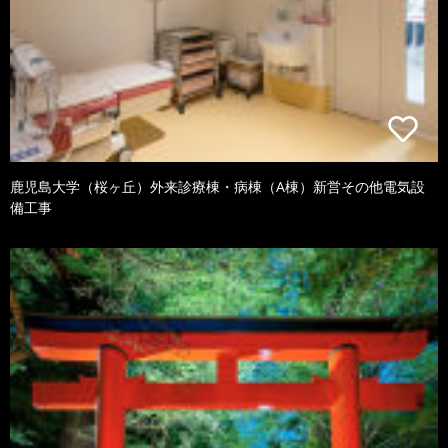
鹿児島大学（桜ヶ丘）外来診療棟・病棟（A棟）新営その他電気設
備工事