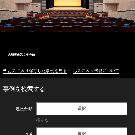
大船渡市民文化会館
❤ お気に入り保存した事例を見る
お気に入り機能について
事例を検索する
選択
建物分類
指定なし
選択
地域