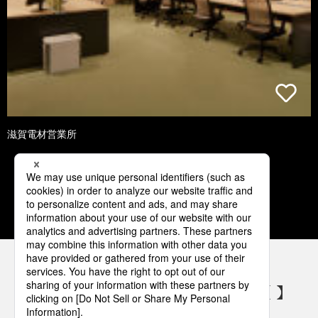
滋賀電材営業所
1
2
3
4
5
パナソニックの電気設備 SNSアカウント