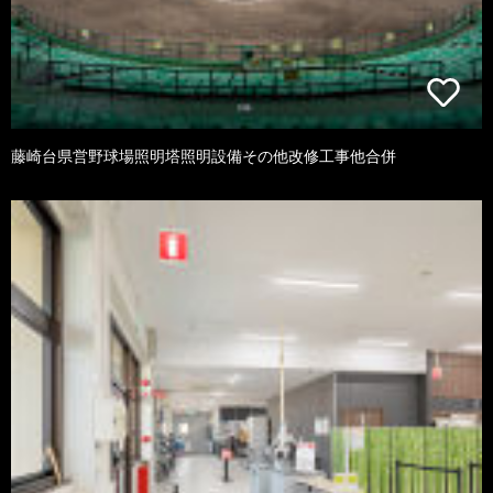
藤崎台県営野球場照明塔照明設備その他改修工事他合併