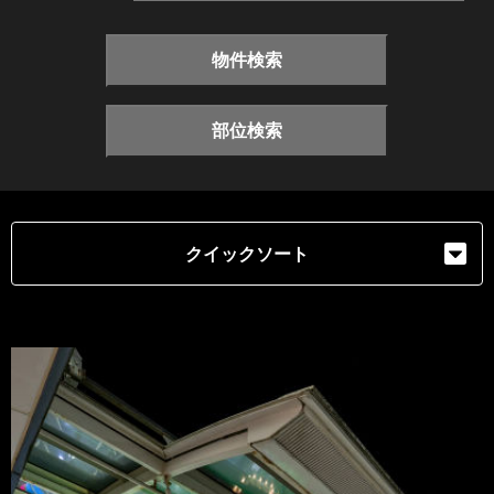
物件検索
部位検索
クイックソート