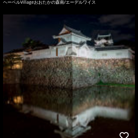
ヘーベルVillageおおたかの森南/エーデルワイス