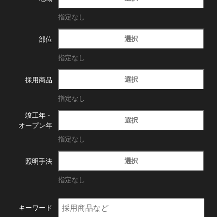
指定なし
選択
部位
指定なし
選択
採用商品
指定なし
竣工年・
選択
オープン年
指定なし
選択
照明手法
指定なし
キーワード