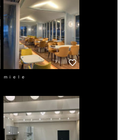
ｍｉｅｌｅ