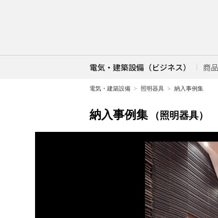
電気・建築設備（ビジネス）
商
電気・建築設備
照明器具
納入事例集
納入事例集
（照明器具）