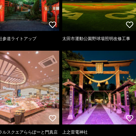
社参道ライトアップ
太田市運動公園野球場照明改修工事
ラルスクエアららぽーと門真店
上之雷電神社