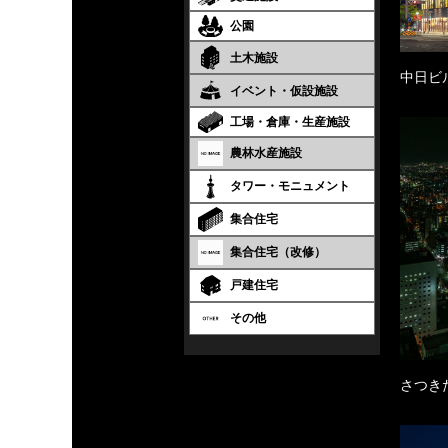
公園
土木施設
中日ビ
イベント・仮設施設
工場・倉庫・生産施設
農林水産施設
タワー・モニュメント
集合住宅
集合住宅（改修）
戸建住宅
その他
さつき