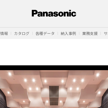
品情報
カタログ
各種データ
納入事例
業務支援
サ