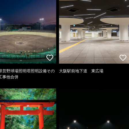
県営野球場照明塔照明設備その
大阪駅前地下道 東広場
工事他合併