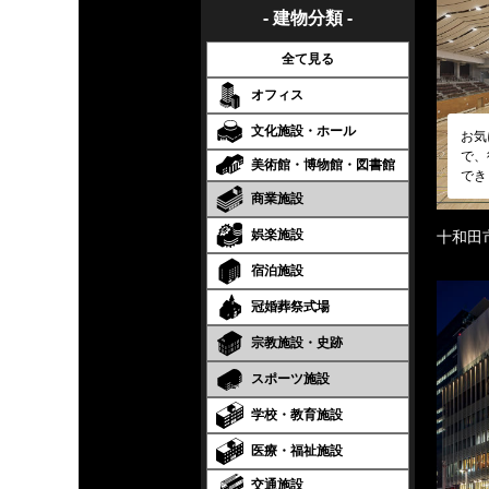
- 建物分類 -
全て見る
オフィス
文化施設・ホール
お気
で、
美術館・博物館・図書館
でき
商業施設
娯楽施設
十和田
宿泊施設
冠婚葬祭式場
宗教施設・史跡
スポーツ施設
学校・教育施設
医療・福祉施設
交通施設