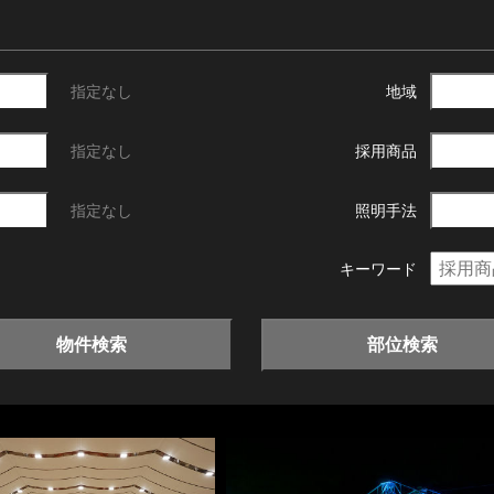
指定なし
地域
指定なし
採用商品
指定なし
照明手法
キーワード
物件検索
部位検索