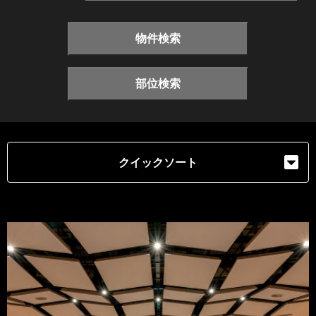
物件検索
部位検索
クイックソート