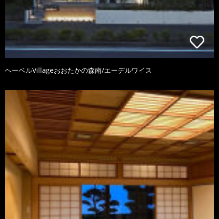
ヘーベルVillageおおたかの森南/エーデルワイス