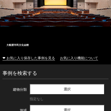
大船渡市民文化会館
❤ お気に入り保存した事例を見る
お気に入り機能について
事例を検索する
選択
建物分類
指定なし
選択
地域