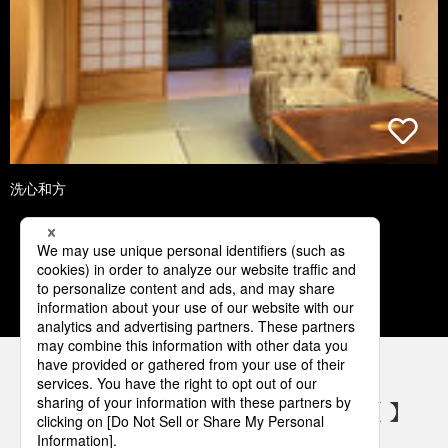
洗心和方
1
2
3
4
5
パナソニックの電気設備 SNSアカウント