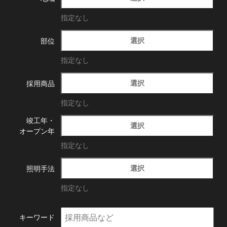
指定なし
選択
部位
指定なし
選択
採用商品
指定なし
竣工年・
選択
オープン年
指定なし
選択
照明手法
指定なし
キーワード