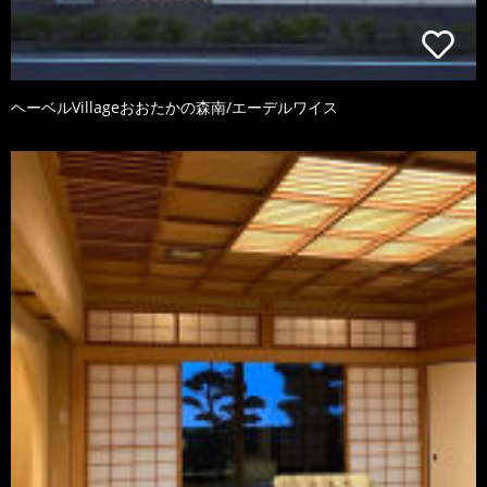
ヘーベルVillageおおたかの森南/エーデルワイス