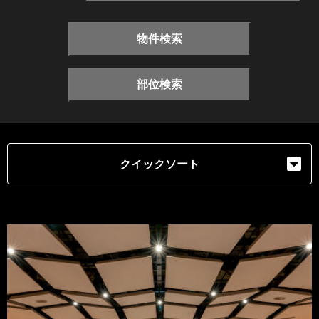
物件検索
部位検索
クイックソート