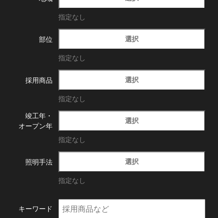
指定なし
選択
部位
指定なし
選択
採用商品
指定なし
竣工年・
選択
オープン年
指定なし
選択
照明手法
指定なし
キーワード