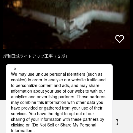
岸和田城ライトアップ工事（２期）
1
2
3
4
5
パナソニックの電気設備 SNSアカウント