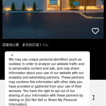
昆陽池公園 多目的広場トイレ
1
2
3
4
5
パナソニックの電気設備 SNSアカウント