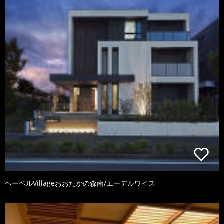
ヘーベルVillageおおたかの森南/エーデルワイス