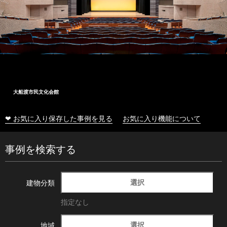
大船渡市民文化会館
❤ お気に入り保存した事例を見る
お気に入り機能について
事例を検索する
選択
建物分類
指定なし
選択
地域