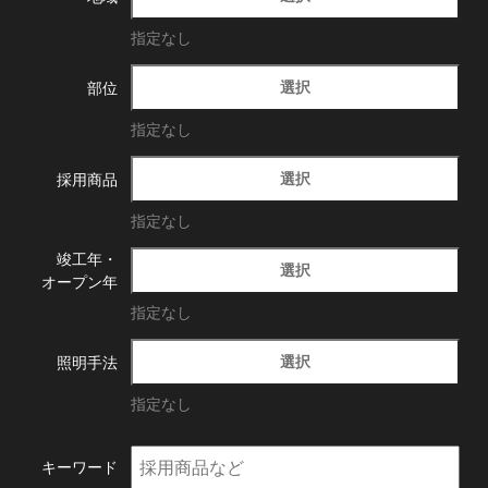
指定なし
選択
部位
指定なし
選択
採用商品
指定なし
竣工年・
選択
オープン年
指定なし
選択
照明手法
指定なし
キーワード