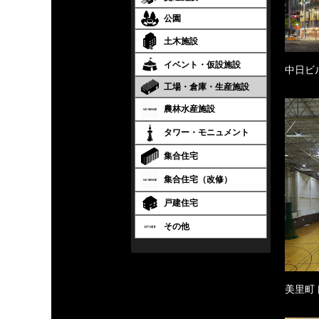
公園
土木施設
イベント・仮設施設
中日ビ
工場・倉庫・生産施設
農林水産施設
タワー・モニュメント
集合住宅
集合住宅（改修）
戸建住宅
その他
美里町