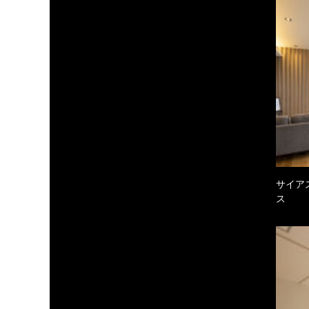
サイア
ス