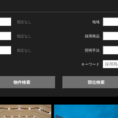
指定なし
地域
指定なし
採用商品
指定なし
照明手法
キーワード
物件検索
部位検索