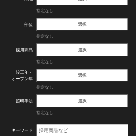
指定なし
選択
部位
指定なし
選択
採用商品
指定なし
竣工年・
選択
オープン年
指定なし
選択
照明手法
指定なし
キーワード