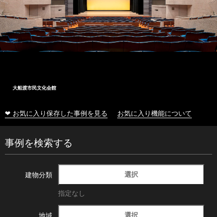
大船渡市民文化会館
❤ お気に入り保存した事例を見る
お気に入り機能について
事例を検索する
選択
建物分類
指定なし
選択
地域