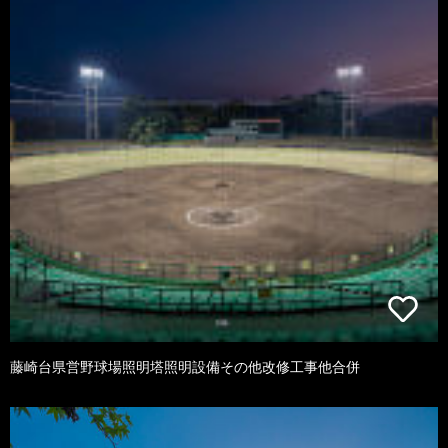
藤崎台県営野球場照明塔照明設備その他改修工事他合併