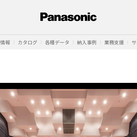
品情報
カタログ
各種データ
納入事例
業務支援
サ