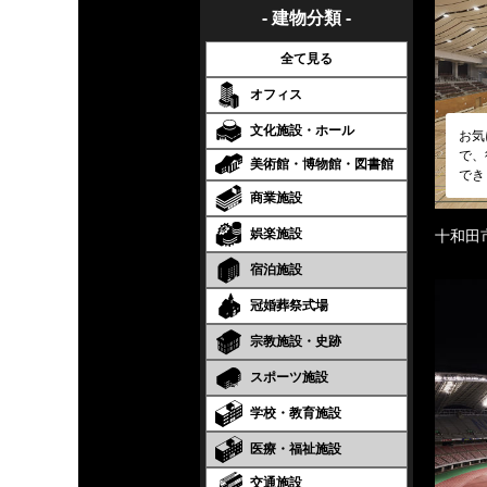
- 建物分類 -
全て見る
オフィス
文化施設・ホール
お気
で、
美術館・博物館・図書館
でき
商業施設
娯楽施設
十和田
宿泊施設
冠婚葬祭式場
宗教施設・史跡
スポーツ施設
学校・教育施設
医療・福祉施設
交通施設