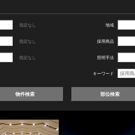
指定なし
地域
指定なし
採用商品
指定なし
照明手法
キーワード
物件検索
部位検索