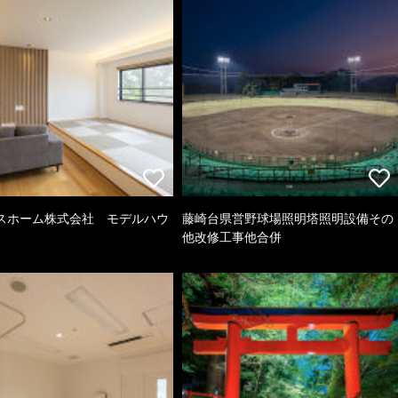
スホーム株式会社 モデルハウ
藤崎台県営野球場照明塔照明設備その
他改修工事他合併