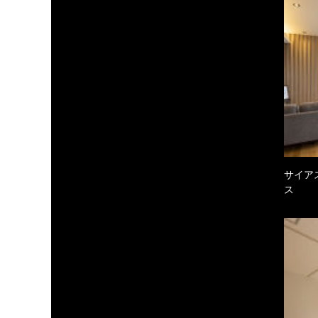
サイア
ス