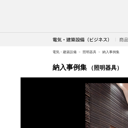
電気・建築設備（ビジネス）
商
電気・建築設備
照明器具
納入事例集
納入事例集
（照明器具）