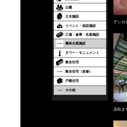
公園
土木施設
デンカ
イベント・仮設施設
工場・倉庫・生産施設
農林水産施設
タワー・モニュメント
集合住宅
集合住宅（改修）
戸建住宅
その他
浜松ま