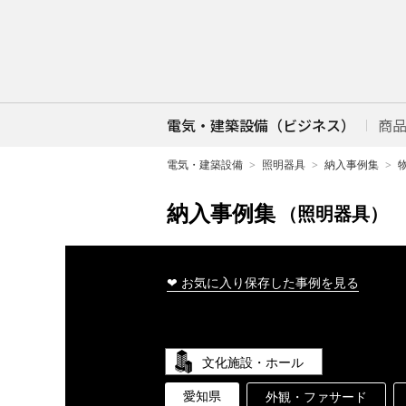
電気・建築設備（ビジネス）
商
電気・建築設備
照明器具
納入事例集
納入事例集
（照明器具）
❤ お気に入り保存した事例を見る
文化施設・ホール
愛知県
外観・ファサード