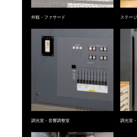
外観・ファサード
ステー
調光室・音響調整室
調光室