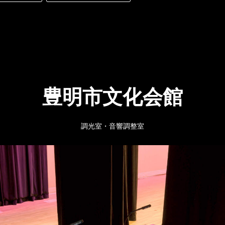
豊明市文化会館
調光室・音響調整室