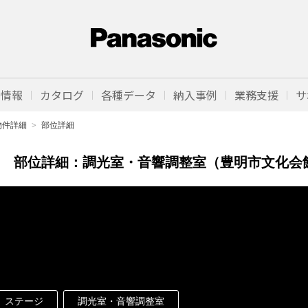
品情報
カタログ
各種データ
納入事例
業務支援
サ
物件詳細
部位詳細
部位詳細：
調光室・音響調整室（豊明市文化会
ステージ
調光室・音響調整室