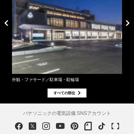
外観・ファサード／駐車場・駐輪場
外観
すべての部位
パナソニックの電気設備 SNSアカウント