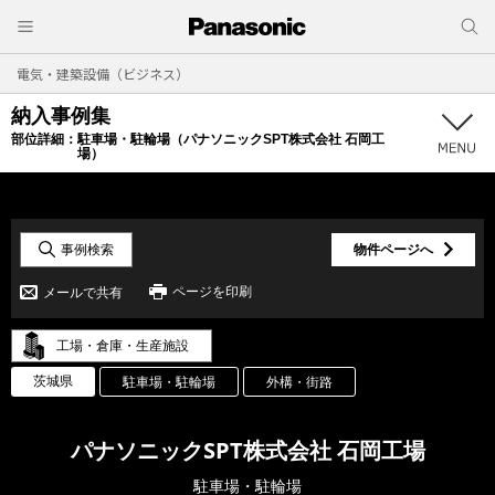
電気・建築設備（ビジネス）
納入事例集
部位詳細：
駐車場・駐輪場（パナソニックSPT株式会社 石岡工
場）
事例検索
物件ページへ
ページを印刷
メールで共有
工場・倉庫・生産施設
茨城県
駐車場・駐輪場
外構・街路
パナソニックSPT株式会社 石岡工場
駐車場・駐輪場