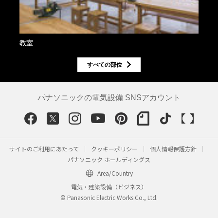
教室
教室
すべての部位
パナソニックの電気設備 SNSアカウント
サイトのご利用にあたって
クッキーポリシー
個人情報保護方針
パナソニック ホールディングス
Area/Country
電気・建築設備（ビジネス）
© Panasonic Electric Works Co., Ltd.