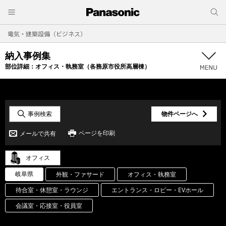
電気・建築設備（ビジネス）
納入事例集
部位詳細：
オフィス・執務室（各務原市役所高層棟）
事例検索
物件ページへ
ページを印刷
メールで共有
オフィス
岐阜県
外観・ファサード
オフィス・執務室
待合室・休憩室・ラウンジ
エントランス・ロビー・EVホール
会議室・応接室・役員室