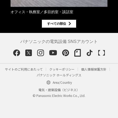
オフィス・執務室／多目的室・談話室
オフ
すべての部位
パナソニックの電気設備 SNSアカウント
サイトのご利用にあたって
クッキーポリシー
個人情報保護方針
パナソニック ホールディングス
Area/Country
電気・建築設備（ビジネス）
© Panasonic Electric Works Co., Ltd.