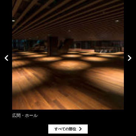
広間・ホール
広間
すべての部位