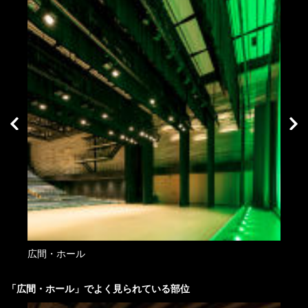
広間・ホール
広間
「
広間・ホール
」でよく見られている部位