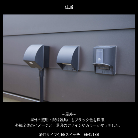
住居
～屋外～
屋外の照明・配線器具にもブラック色を採用。
外観全体のイメージと、器具のデザインやカラーがマッチした。
消灯タイマ付EEスイッチ EE4518B