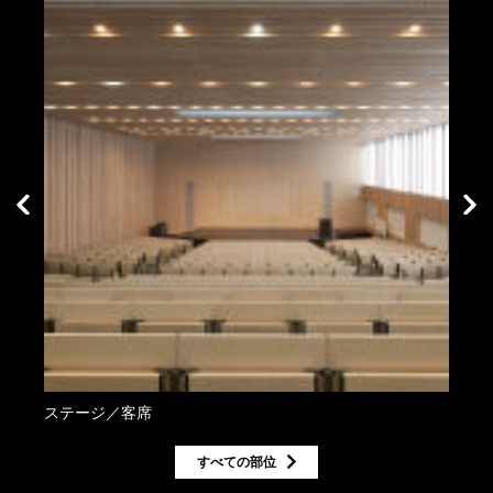
ステージ／客席
ステ
すべての部位