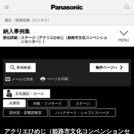
電気・建築設備（ビジネス）
納入事例集
部位詳細：
ステージ（アクリエひめじ（姫路市文化コンベンショ
ンセンター））
事例検索
物件ページへ
ページを印刷
メールで共有
文化施設・ホール
兵庫県
外観・ファサード
ステージ
調光室・音響調整室
バックヤード・シャフトスペース
アクリエひめじ（姫路市文化コンベンションセ