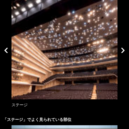
ステージ
ステ
「
ステージ
」でよく見られている部位