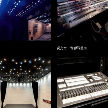
ジ
調光室・音響調整室