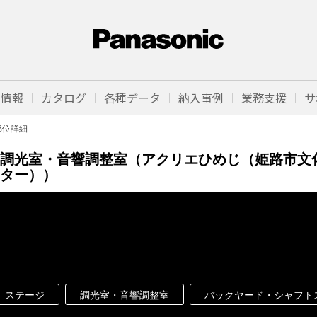
品情報
カタログ
各種データ
納入事例
業務支援
サ
部位詳細
調光室・音響調整室（アクリエひめじ（姫路市文
ター））
ステージ
調光室・音響調整室
バックヤード・シャフト