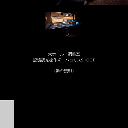
大ホール 調整室
記憶調光操作卓 パコリスSHOOT
（舞台照明）