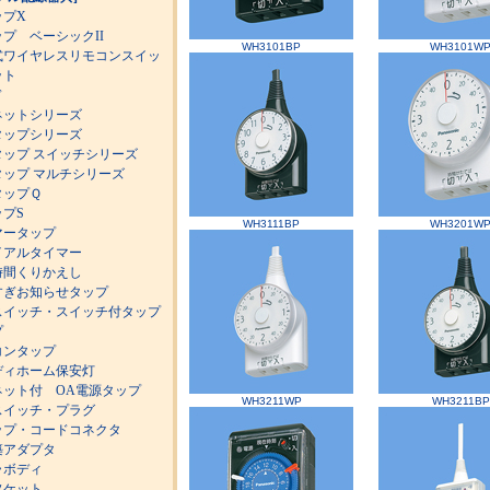
ップX
プ ベーシックII
WH3101BP
WH3101W
式ワイヤレスリモコンスイッ
ット
ド
ネットシリーズ
タップシリーズ
タップ スイッチシリーズ
タップ マルチシリーズ
タップＱ
プS
WH3111BP
WH3201W
マータップ
イアルタイマー
4時間くりかえし
すぎお知らせタップ
スイッチ・スイッチ付タップ
プ
コンタップ
ディホーム保安灯
ネット付 OA電源タップ
WH3211WP
WH3211BP
スイッチ・プラグ
ップ・コードコネクタ
築アダプタ
ラボディ
ソケット