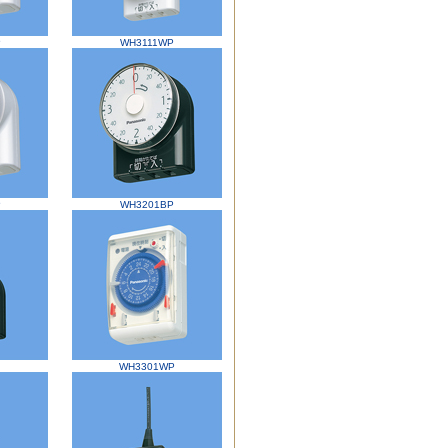
P
WH3111WP
P
WH3201BP
WH3301WP