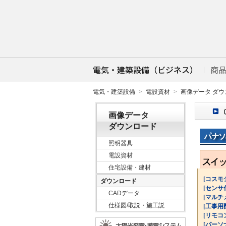
電気・建築設備（ビジネス）
商
電気・建築設備
電設資材
画像データ ダウ
画像データ
ダウンロード
照明器具
電設資材
住宅設備・建材
[コスモ
ダウンロード
[センサ
CADデータ
[マルチ
仕様図/取説・施工説
[工事用
[リモコ
[パーソ