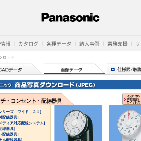
品情報
カタログ
各種データ
納入事例
業務支援
サ
ンロード
シリーズ ワイド ２１]
付配線器具]
メディア対応配線システム]
配線器具]
ン配線器具]
ナル配線器具]