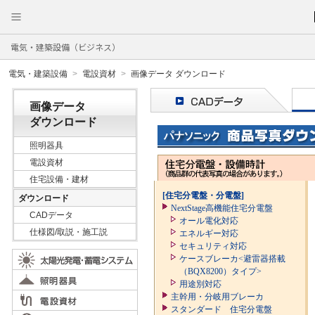
電気・建築設備（ビジネス）
電気・建築設備
電設資材
画像データ ダウンロード
画像データ
ダウンロード
照明器具
電設資材
住宅設備・建材
[住宅分電盤・分電盤]
ダウンロード
NextStage高機能住宅分電盤
CADデータ
オール電化対応
仕様図/取説・施工説
エネルギー対応
セキュリティ対応
ケースブレーカ<避雷器搭載
（BQX8200）タイプ>
用途別対応
主幹用・分岐用ブレーカ
スタンダード 住宅分電盤