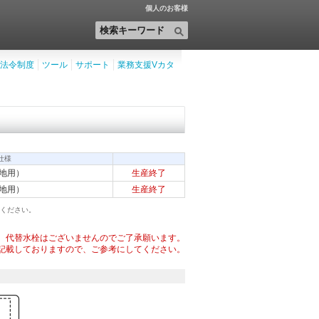
個人のお客様
法令制度
ツール
サポート
業務支援Vカタ
仕様
地用）
生産終了
地用）
生産終了
ください。
代替水栓はございませんのでご了承願います。
記載しておりますので、ご参考にしてください。