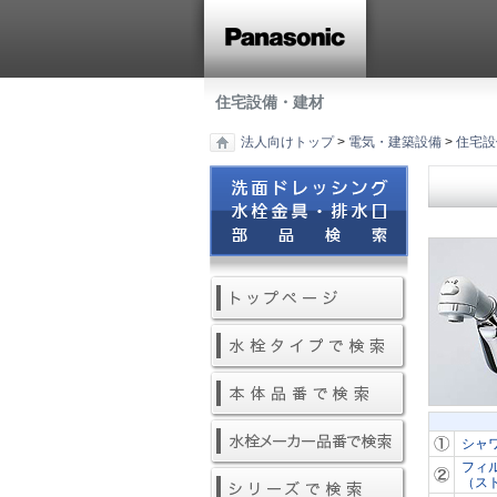
住宅設備・建材
法人向けトップ
>
電気・建築設備
>
住宅設
シャ
フィ
（ス