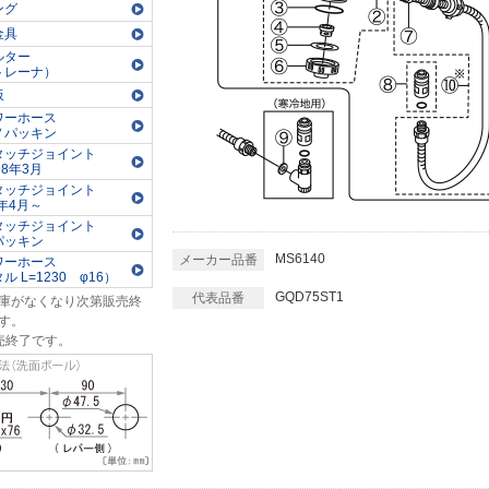
ング
金具
ルター
トレーナ）
板
ワーホース
Ｖパッキン
タッチジョイント
98年3月
タッチジョイント
8年4月～
タッチジョイント
パッキン
MS6140
メーカー品番
ワーホース
ル L=1230 φ16）
GQD75ST1
代表品番
庫がなくなり次第販売終
す。
売終了です。