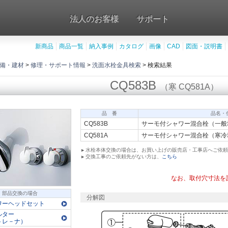
法人のお客様
サポート
新商品
商品一覧
納入事例
カタログ
画像
CAD
図面・説明書
備・建材
>
修理・サポート情報
>
洗面水栓金具検索
> 検索結果
CQ583B
（寒 CQ581A）
品 番
品名・
CQ583B
サーモ付シャワー混合栓（一般
CQ581A
サーモ付シャワー混合栓（寒冷
水栓本体交換の場合は、お買い上げの販売店・工事店へご依頼
交換工事のご依頼先がない方は、
こちら
なお、取付穴寸法を
部品交換の場合
分解図
ワーヘッドセット
ルター
トレ－ナ）