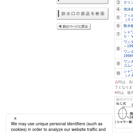
Ｏリ
泡沫
フィ
（ス
散水
シャ
Ｕ・
ワン
～19
ワン
199
ワン
ゴム
シャ
（メタ
△
印は、在
了となりま
×
印は、販