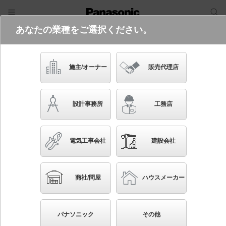
あなたの業種をご選択ください。
電気・建築設備（ビジネス）
フリーワード
品番・キーワード
検索
施主/オーナー
販売代理店
NNN80007
設計事務所
工務店
電気工事会社
建設会社
ブックマーク
NEW
かんたん照度計算
商社/問屋
ハウスメーカー
リニューアルプレートφ150 埋込穴φ250用
パナソニック
その他
先端SSL商品※
（長寿命・省電力のLEDを主照明にした、高品
質、快適性、先進性を備えた商品群です。）※LEDを中心とする次世