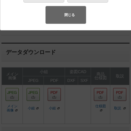
代半導体照明
閉じる
◆工場在庫品
◆希望小売価格 14,300 円（税抜）
データダウンロード
小組
姿図CAD
メイン
商品
取説
画像
仕様図
JPEG
PDF
DXF
SXF
メイン
仕様図
小組
小組
取説
画像