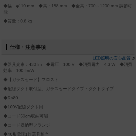
◆幅：φ110 mm ◆高：188 mm ◆全高：700～1200 mm 調節可
能
◆質量：0.8 kg
仕様・注意事項
LED照明の安心品質
◆器具光束：430 lm ◆電圧：100 V ◆消費電力：4.3 W ◆消費
効率：100 lm/W
◆【ガラスセード】フロスト
◆配線ダクト取付型、ガラスセードタイプ・ダクトタイプ
◆Ra80
◆100V配線ダクト用
◆コード50cm収納可能
◆コード収納型フランジ
◆40形電球1灯器具相当