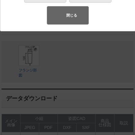
◆工場在庫品
◆希望小売価格 69,000 円（税抜）
閉じる
ランプ同梱包
フランジ部
図
データダウンロード
小組
姿図CAD
メイン
商品
取説
画像
仕様図
JPEG
PDF
DXF
SXF