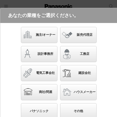
あなたの業種をご選択ください。
電気・建築設備（ビジネス）
フリーワード
品番・キーワード
検索
施主/オーナー
販売代理店
LGB16400K
設計事務所
工務店
電気工事会社
建設会社
ブックマーク
NEW
かんたん照度計算
商社/問屋
ハウスメーカー
配線ダクト取付型 LED（電球色） ペンダント ガラ
スセードタイプ・ダクトタイプ LED電球交換型 白熱
パナソニック
その他
電球40形1灯器具相当