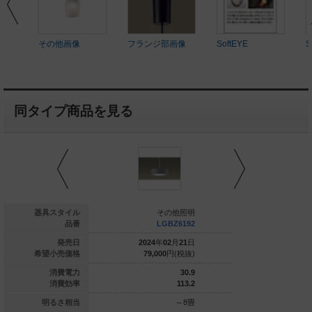
その他画像
フランジ部画像
SoftEYE
S
同タイプ商品を見る
ースペンダント
器具スタイル
その他照明
そ
SZB16305 CB1
品番
LGBZ6192
LG
025
年
08
月
21
日
発売日
2024
年
02
月
21
日
2022
年
0
55,000
円(税抜)
希望小売価格
79,000
円(税抜)
79,000
4.8
消費電力
30.9
97.9
消費効率
113.2
ル電球60形1灯器
明るさ相当
～8畳