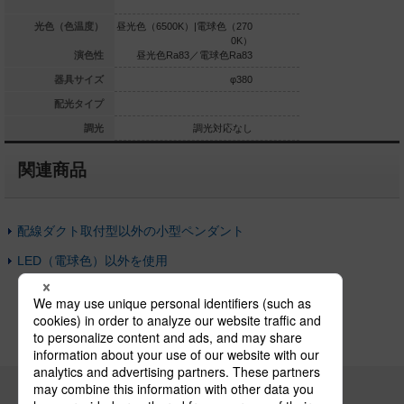
具相当
白色（3500K）
光色（色温度）
昼光色（6500K）|電球色（270
昼光色（6500K）|電球
0K）
Ra83
演色性
昼光色Ra83／電球色Ra83
昼光色Ra83／電球
φ52
器具サイズ
φ380
集光タイプ
配光タイプ
調光対応
調光
調光対応なし
調光
関連商品
配線ダクト取付型以外の小型ペンダント
LED（電球色）以外を使用
パナソニックの電気設備 SNSアカウント