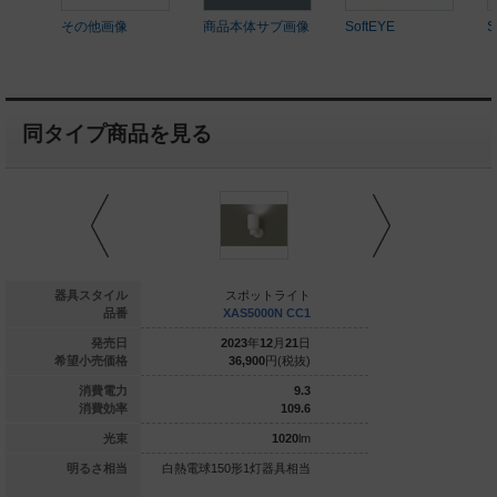
その他画像
商品本体サブ画像
SoftEYE
S
同タイプ商品を見る
スポットライト
器具スタイル
スポットライト
スポッ
SZP3025N CB1
品番
XAS5000N CC1
XAS500
024
年
11
月
21
日
発売日
2023
年
12
月
21
日
2023
年
1
23,900
円(税抜)
希望小売価格
36,900
円(税抜)
36,900
6.6
消費電力
9.3
106
消費効率
109.6
700
lm
光束
1020
lm
ル電球100形1灯
明るさ相当
白熱電球150形1灯器具相当
白熱電球150形1灯
器具相当