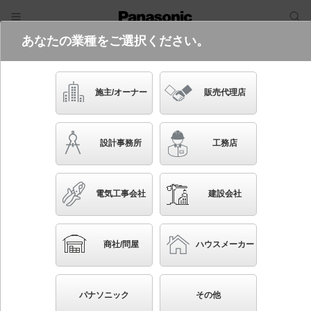
あなたの業種をご選択ください。
電気・建築設備（ビジネス）
フリーワード
品番・キーワード
検索
施主/オーナー
販売代理店
XAS1032L CE1
設計事務所
工務店
起動方式違いの商品を見る
電気工事会社
建設会社
ブックマーク
NEW
かんたん照度計算
商社/問屋
ハウスメーカー
天井直付型・壁直付型・据置取付型 LED（電球色）
スポットライト 美ルック・プラスチックセードタイ
パナソニック
その他
プ・ビーム角24度・集光タイプ LEDフラットランプ交