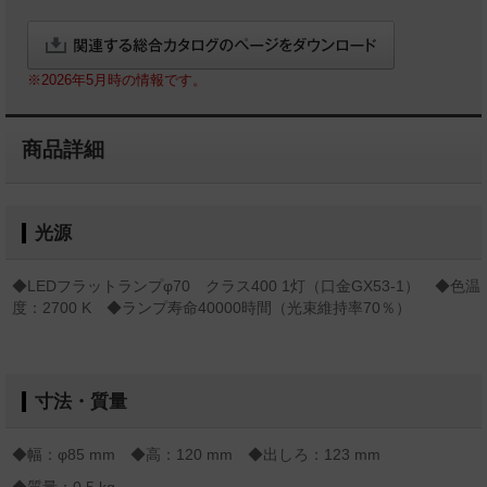
※2026年5月時の情報です。
商品詳細
光源
◆LEDフラットランプφ70 クラス400 1灯（口金GX53-1） ◆色温
度：2700 K ◆ランプ寿命40000時間（光束維持率70％）
寸法・質量
◆幅：φ85 mm ◆高：120 mm ◆出しろ：123 mm