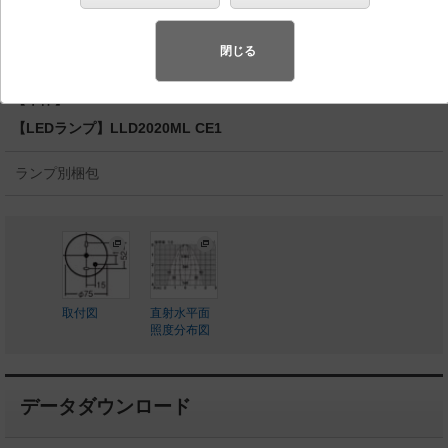
換型 110Vダイクール電球60形1灯器具相当
◆工場在庫品
閉じる
◆希望小売価格 23,000 円（税抜）
【本体】LGS9002
【LEDランプ】LLD2020ML CE1
ランプ別梱包
取付図
直射水平面
照度分布図
データダウンロード