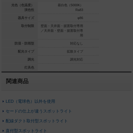
白色（5000K）
光色（色温度）
昼白色（5000K）
温白色（3
Ra83
演色性
Ra83
φ45
器具サイズ
φ86
・据置取付専用
取付制限
壁面・天井面・据置取付専用
壁面・天井面・据置
面・据置取付専
／天井面・壁面・据置取付専
／天井面・壁面・据
用
用
対応なし
防湿・防雨型
対応なし
集光タイプ
配光タイプ
拡散タイプ
拡
調光対応
調光
調光対応
ホワイト
灯具色
関連商品
LED（電球色）以外を使用
セードの仕上が違うスポットライト
配線ダクト取付型スポットライト
直付型スポットライト