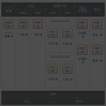
小組
姿図CAD
メイン
商品
取説
画像
仕様図
JPEG
PDF
DXF
SXF
XAS1032LCE1
メイン
仕様図
小組
小組
取説
画像
CAD
CAD
XAS1032LCB1
仕様図
取説
CAD
CAD
BIM
IFC
RFA