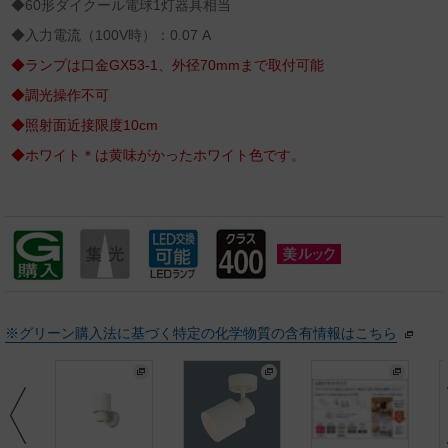
◆60形ダイクール電球1灯器具相当
◆入力電流（100V時）：0.07 A
◆ランプは口金GX53-1、外径70mmまで取付可能
◆調光操作不可
◆照射面近接限度10cm
◆ホワイト＊は黄味がかったホワイト色です。
※グリーン購入法に基づく特定の化学物質の含有情報はこちら