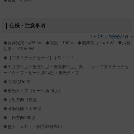
◆質量：0.5 kg
仕様・注意事項
LED照明の安心品質
◆器具光束：435 lm ◆電圧：100 V ◆消費電力：4.1 W ◆消費
効率：106 lm/W
◆【プラスチックセード】ホワイト＊
◆天井直付型・壁直付型・据置取付型、美ルック・プラスチックセ
ードタイプ・ビーム角24度・集光タイプ
◆高演色Ra90
◆集光タイプ（ビーム角24度）
◆照射方向可動型
◆可動範囲上下92度
◆回転方向360度
◆壁面・天井面・据置取付専用