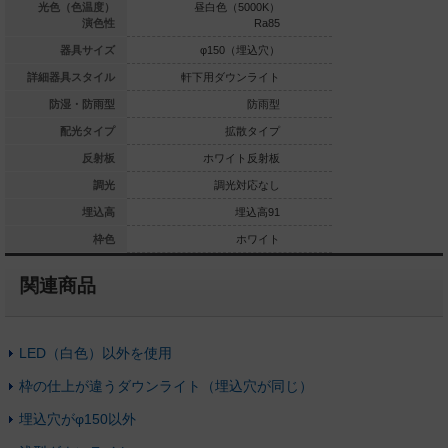
球色（3000K）
光色（色温度）
昼白色（5000K）
昼白色（5
Ra85
演色性
Ra85
φ150（埋込穴）
器具サイズ
φ150（埋込穴）
φ150
用ダウンライト
詳細器具スタイル
軒下用ダウンライト
軒下用ダウ
防雨型
防湿・防雨型
防雨型
拡散タイプ
配光タイプ
拡散タイプ
拡
ホワイト反射板
反射板
ホワイト反射板
ホワイ
調光対応なし
調光
調光対応なし
埋込高91
埋込高
埋込高91
ホワイト
枠色
ホワイト
関連商品
LED（白色）以外を使用
枠の仕上が違うダウンライト（埋込穴が同じ）
埋込穴がφ150以外