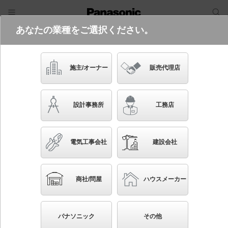
あなたの業種をご選択ください。
電気・建築設備（ビジネス）
フリーワード
品番・キーワード
検索
施主/オーナー
販売代理店
XNW0663WW LE9
設計事務所
工務店
電気工事会社
建設会社
ブックマーク
NEW
かんたん照度計算
商社/問屋
ハウスメーカー
天井埋込型 LED（白色） 軒下用ダウンライト 浅型
10H・ビーム角85度・拡散タイプ・光源遮光角15度 防
パナソニック
その他
雨型／埋込穴φ150 パネル付型 白熱電球60形1灯器具