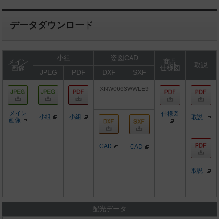
データダウンロード
小組
姿図CAD
メイン
商品
取説
画像
仕様図
JPEG
PDF
DXF
SXF
XNW0663WWLE9
メイン
仕様図
小組
小組
取説
画像
CAD
CAD
取説
配光データ