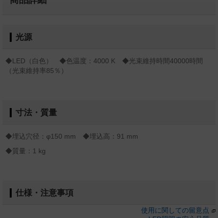
光源
◆LED（白色） ◆色温度：4000 K ◆光束維持時間40000時間
（光束維持率85％）
寸法・質量
◆埋込穴径：φ150 mm ◆埋込高：91 mm
◆質量：1 kg
仕様・注意事項
使用に関しての留意点