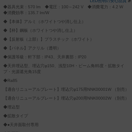
LED照明の安心品質
◆器具光束：570 lm ◆電圧：100～242 V ◆消費電力：4.2 W
◆消費効率：135.7 lm/W
◆【本体】アルミ（ホワイトつや消し仕上）
◆【枠】鋼板（ホワイトつや消し仕上）
◆【反射板（上部）】プラスチック（ホワイト）
◆【パネル】アクリル（透明）
◆保護等級：軒下部：IP43、天井裏部：IP20
◆天井埋込型、埋込穴φ150、浅型10H・ビーム角85度・拡散タイ
プ・光源遮光角15度
◆Ra85
【適合リニューアルプレート】埋込穴φ175用NNK00001W （別売）
【適合リニューアルプレート】埋込穴φ200用NNK00002W （別売）
◆埋込型
◆拡散タイプ
◆●天井面取付専用