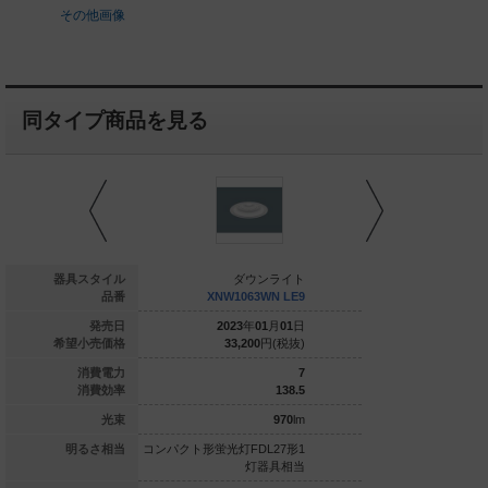
その他画像
同タイプ商品を見る
ダウンライト
器具スタイル
ダウンライト
ダウ
W1063WL LE9
品番
XNW1063WN LE9
XNW1063
023
年
01
月
01
日
発売日
2023
年
01
月
01
日
2023
年
0
33,200
円(税抜)
希望小売価格
33,200
円(税抜)
37,500
7
消費電力
7
131.4
消費効率
138.5
920
lm
光束
970
lm
光灯FDL27形1
明るさ相当
コンパクト形蛍光灯FDL27形1
コンパクト形蛍光灯FDL
灯器具相当
灯器具相当
灯