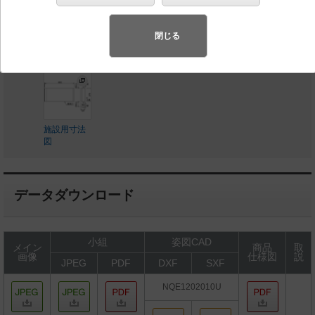
◆受注品
◆希望小売価格 1,160,000 円（税抜）
閉じる
施設用寸法
図
データダウンロード
小組
姿図CAD
メイン
商品
取
画像
仕様図
説
JPEG
PDF
DXF
SXF
NQE1202010U