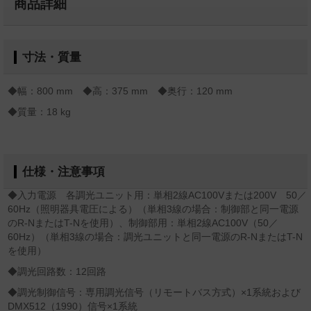
商品詳細
寸法・質量
◆幅：800 mm ◆高：375 mm ◆奥行：120 mm
◆質量：18 kg
仕様・注意事項
◆入力電源 各調光ユニット用：単相2線AC100Vまたは200V 50／
60Hz（照明器具電圧による）（単相3線の場合：制御部と同一電源
のR-NまたはT-Nを使用）、制御部用：単相2線AC100V（50／
60Hz）（単相3線の場合：調光ユニットと同一電源のR-NまたはT-N
を使用）
◆調光回路数：12回路
◆調光制御信号：専用調光信号（リモートバス方式）×1系統および
DMX512（1990）信号×1系統