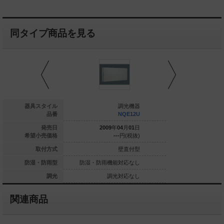
同タイプ商品を見る
調光機器
器具スタイル
調光機器
NQE1212000U
品番
NQE12U
009
年
04
月
01
日
発売日
2009
年
04
月
01
日
2009
年
0
420,000
円(税抜)
希望小売価格
---
円(税抜)
---
壁直付型
取付方式
壁直付型
雨機能対応なし
防湿・防雨型
防湿・防雨機能対応なし
防湿・防雨機能
調光対応なし
調光
調光対応なし
調光
関連商品