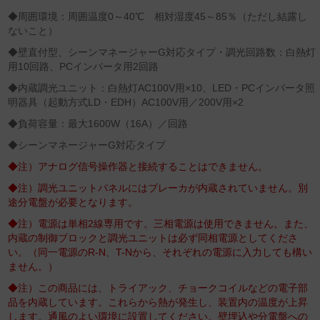
◆周囲環境：周囲温度0～40℃ 相対湿度45～85％（ただし結露し
ないこと）
◆壁直付型、シーンマネージャーG対応タイプ・調光回路数：白熱灯
用10回路、PCインバータ用2回路
◆内蔵調光ユニット：白熱灯AC100V用×10、LED・PCインバータ照
明器具（起動方式LD・EDH）AC100V用／200V用×2
◆負荷容量：最大1600W（16A）／回路
◆シーンマネージャーG対応タイプ
◆注）アナログ信号操作器と接続することはできません。
◆注）調光ユニットパネルにはブレーカが内蔵されていません。別
途分電盤が必要となります。
◆注）電源は単相2線専用です。三相電源は使用できません。また、
内蔵の制御ブロックと調光ユニットは必ず同相電源としてくださ
い。（同一電源のR-N、T-Nから、それぞれの電源に入力しても構い
ません。）
◆注）この商品には、トライアック、チョークコイルなどの電子部
品を内蔵しています。これらから熱が発生し、装置内の温度が上昇
します。通風のよい環境に設置してください。壁埋込や分電盤への