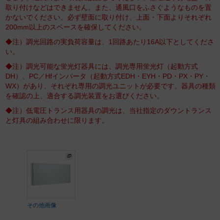
取り付けなどはできません。また、通風口をふさぐようなものを置
かないでください。必ず壁面に取り付け、上面・下面よりそれぞれ
200mm以上のスペースを確保してください。
◆注）調光回路の実負荷容量は、1回路あたり16A以下としてくださ
い。
◆注）調光可能な蛍光灯器具には、調光専用蛍光灯（起動方式
DH）、PC／Hfインバータ（起動方式EDH・EYH・PD・PX・PY・
WX）があり、それぞれ専用の調光ユニットが必要です。器具の種類
を確認の上、適合する調光装置をお選びください。
◆注）低電圧トランス用器具の調光は、当社指定のダウントランス
と灯具の組み合わせに限ります。
その他画像