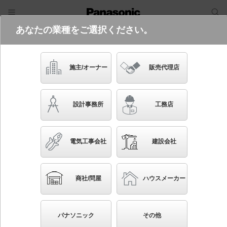
あなたの業種をご選択ください。
電気・建築設備（ビジネス）
フリーワード
品番・キーワード
検索
施主/オーナー
販売代理店
NQE1202010U
設計事務所
工務店
電気工事会社
建設会社
ブックマーク
NEW
かんたん照度計算
商社/問屋
ハウスメーカー
壁直付型 調光ユニットパネル12 シーンマネージャー
G対応タイプ・調光回路数：白熱灯用10回路、PCインバ
パナソニック
その他
ータ用2回路