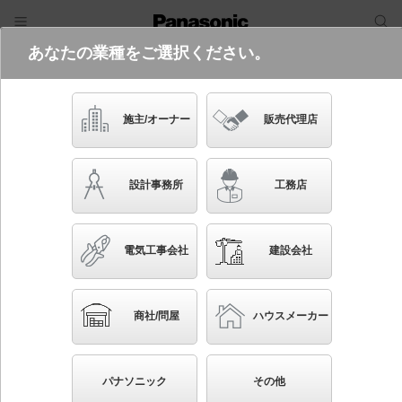
あなたの業種をご選択ください。
電気・建築設備（ビジネス）
フリーワード
品番・キーワード
検索
施主/オーナー
販売代理店
LBJ70077
設計事務所
工務店
電気工事会社
建設会社
ブックマーク
NEW
かんたん照度計算
商社/問屋
ハウスメーカー
壁埋込型 LED（電球色） フットライト コンセント
付 明るさセンサ付 白熱電球10形以下1灯器具相当
パナソニック
その他
◆工場在庫品