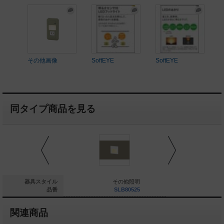
その他画像
SoftEYE
SoftEYE
同タイプ商品を見る
その他照明
器具スタイル
その他照明
そ
YYY66561
品番
SLB80525
SL
関連商品