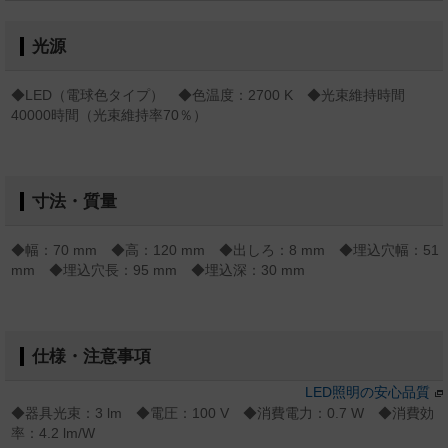
光源
◆LED（電球色タイプ） ◆色温度：2700 K ◆光束維持時間
40000時間（光束維持率70％）
寸法・質量
◆幅：70 mm ◆高：120 mm ◆出しろ：8 mm ◆埋込穴幅：51
mm ◆埋込穴長：95 mm ◆埋込深：30 mm
仕様・注意事項
LED照明の安心品質
◆器具光束：3 lm ◆電圧：100 V ◆消費電力：0.7 W ◆消費効
率：4.2 lm/W