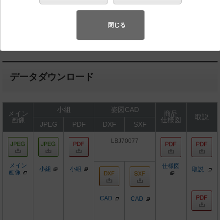
◆希望小売価格 6,700 円（税抜）
閉じる
LED内蔵、電源ユニット内蔵
データダウンロード
小組
姿図CAD
メイン
商品
取説
画像
仕様図
JPEG
PDF
DXF
SXF
LBJ70077
メイン
仕様図
小組
小組
取説
画像
CAD
CAD