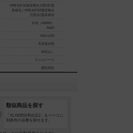
Hf蛍光灯32形定格出力型2灯器
Hf蛍光灯32形定格出力型2灯器
具相当／Hf蛍光灯63形定格出
具相当／Hf蛍光灯63形定格出
力型1灯器具相当
力型1灯器具相当
白色（4000K）
昼白色（5000K）
Ra83
Ra83
250×1250
250×1250
天井直付型
天井直付型
対応なし
対応なし
スリムベース
スリムベース
調光対応
調光対応なし
類似商品を探す
「XLX830SHNJLE2」をベースに
別条件の品番を探せます。