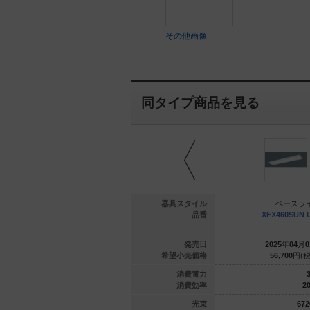
その他画像
同タイプ商品を見る
ースライト
ベースライト
器具スタイル
ベースラ
0SHW LE9
XFX450SHW LA9
品番
XFX460SUN 
年
03
月
01
日
2025
年
03
月
01
日
発売日
2025
年
04
月
0
200
円(税抜)
48,700
円(税抜)
希望小売価格
56,700
円(税
26.3
26.3
消費電力
3
183.2
183.2
消費効率
20
4820
lm
4820
lm
光束
672