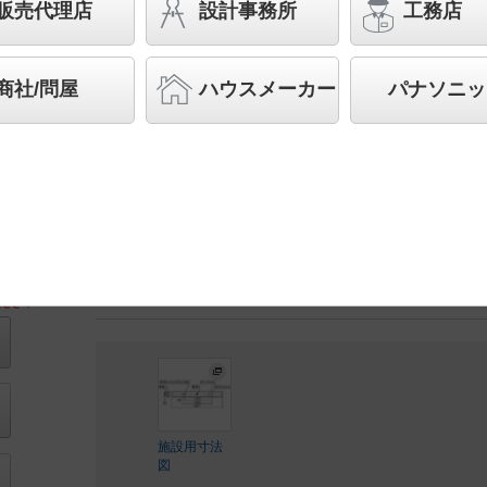
販売代理店
設計事務所
工務店
先端SSL商品※
（長寿命・省電力のLEDを主照明に
品群です。）※LEDを中心とする次世代半導体照明
商社/問屋
ハウスメーカー
パナソニッ
◆工場在庫品
◆希望小売価格 95,000 円（税抜）
【器具本体】NNLK82525 21,500 円(税抜)
【ライトバー】NNL8300HNJ LE2 73,500 円(税抜)
LED内蔵、電源ユニット内蔵
ださい
施設用寸法
図