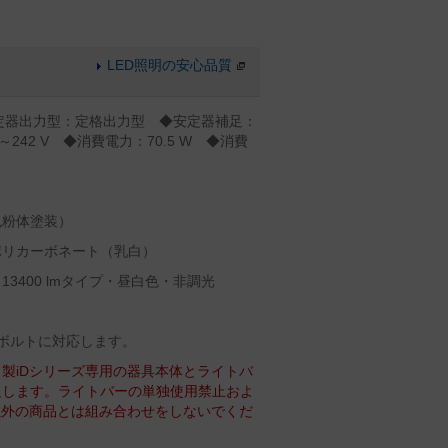
LED照明の安心品質
◆安定器出力型：定格出力型 ◆安定器補足：
242 V ◆消費電力：70.5 W ◆消費
色粉体塗装）
ポリカーボネート（乳白）
3400 lmタイプ・昼白色・非調光
チのボルトに対応します。
製iDシリーズ専用の器具本体とライトバ
足します。ライトバーの単独使用禁止およ
以外の商品とは組み合わせをしないでくだ