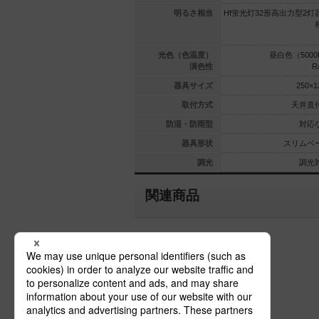
出力型2灯器
Hf蛍光灯32形定格出力型2灯器
明るさ相当
Hf蛍光灯32形高出力型2灯
63形定格出
具相当／Hf蛍光灯63形定格出
1灯器具相当
力型1灯器具相当
（4000K）
白色（4000K）
光色（色温度）
昼白色（5000
Ra83
Ra83
演色性
R
250×1250
250×1250
器具サイズ
250×1
天井直付型
天井直付型
取付方式
天井直
対応なし
対応なし
防湿・防雨型
対応
リムベース
スリムベース
器具形状
スリムベ
光対応なし
調光対応
調光
調光
関連商品