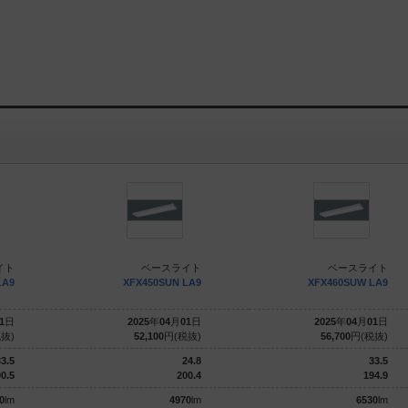
イト
ベースライト
ベースライト
LA9
XFX450SUN LA9
XFX460SUW LA9
1
日
2025
年
04
月
01
日
2025
年
04
月
01
日
抜)
52,100
円(税抜)
56,700
円(税抜)
3.5
24.8
33.5
0.5
200.4
194.9
0
lm
4970
lm
6530
lm