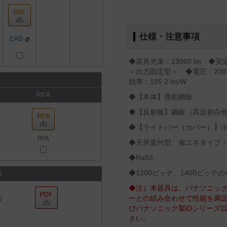
仕様・注意事項
CAD
◆器具光束：13060 lm 
＜出力固定型＞ ◆電圧：200～
効率：185.2 lm/W
RFA
◆【本体】亜鉛鋼板
◆【反射板】鋼板（高反射白
◆【ライトバー（カバー）】
RFA
◆天井直付型、省エネタイプ・1
◆Ra83
◆1200ピッチ、1400ピッ
タ
◆注）本器具は、パナソニック
ーとの組み合わせで性能を満
0
びパナソニック製iDシリーズ
さい。