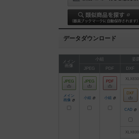
データダウンロード
小組
姿図
メイン
画像
JPEG
PDF
DXF
XLX83
メイン
小組
小組
画像
CAD
XLX83