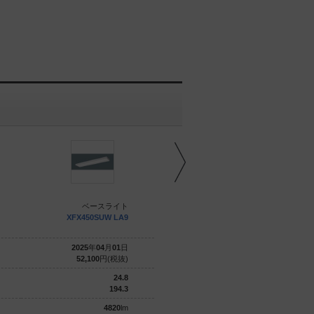
ベースライト
ベースライト
XFX450SUW LA9
XFX450SHN LE9
2025
年
04
月
01
日
2025
年
03
月
01
日
52,100
円(税抜)
45,200
円(税抜)
24.8
26.3
194.3
188.9
4820
lm
4970
lm