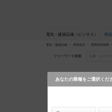
電気・建築設備（ビジネス）
商
電気・建築設備
照明器具
照明器具検索
フリーワード検索
品番・キーワ
あなたの業種をご選択くだ
XLX830SHNJ LE2
(省エ