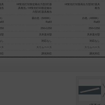
器具
Hf蛍光灯32形定格出力型2灯器
Hf蛍光灯32形高出力型2灯器具
相当
具相当／Hf蛍光灯63形定格出
相当
力型1灯器具相当
K）
昼白色（5000K）
白色（4000K）
a83
Ra83
Ra83
250
250×1250
250×1250
付型
天井直付型
天井直付型
なし
対応なし
対応なし
ース
スリムベース
スリムベース
対応
調光対応
調光対応