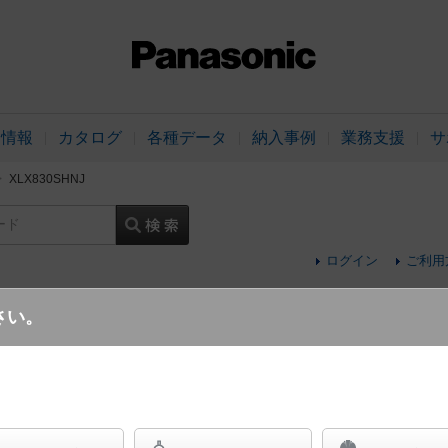
品情報
カタログ
各種データ
納入事例
業務支援
サ
XLX830SHNJ
ード
ログイン
ご利用
さい。
ネタイプ・13400 lmタイプ・昼白色・非調光)
天井直付型 110形 一体型LEDベースライト
格出力型2灯器具相当 Hf86形定格出力型2灯・13