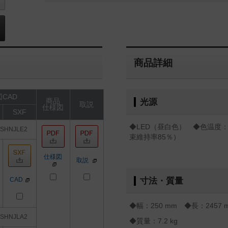
商品詳細
CAD
商品
光源
取説
仕様図
SXF
◆LED（昼白色） ◆色温度：5
0SHNJLE2
束維持率85％）
仕様図
取説
CAD
寸法・質量
◆幅：250 mm ◆長：2457 
0SHNJLA2
◆質量：7.2 kg