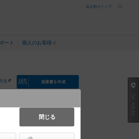
法人向けトップ
ポート
個人のお客様
方法
提案書を作成
ブックマーク
起動方式違いの商品を見る
閉じる
 スリムベース Hf蛍光灯86形定
400 lm