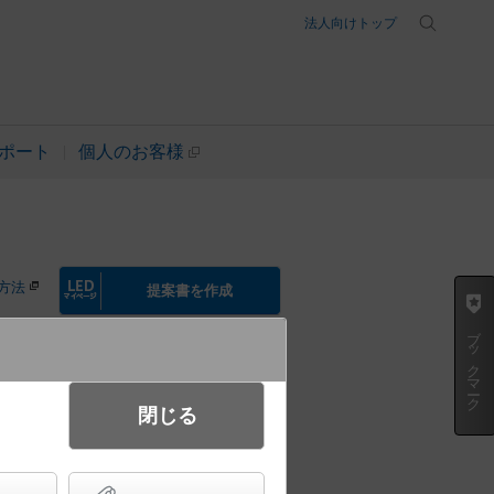
法人向けトップ
ポート
個人のお客様
方法
提案書を作成
ブックマーク
閉じる
ルバーメタリックセード・連結端
売） SmartArchi（スマー