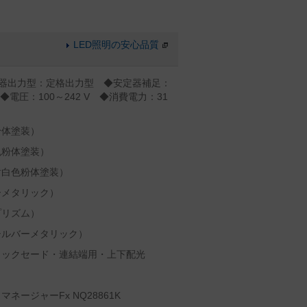
LED照明の安心品質
安定器出力型：定格出力型 ◆安定器補足：
◆電圧：100～242 V ◆消費電力：31
粉体塗装）
色粉体塗装）
射白色粉体塗装）
ーメタリック）
プリズム）
シルバーメタリック）
リックセード・連結端用・上下配光
ージャーFx NQ28861K