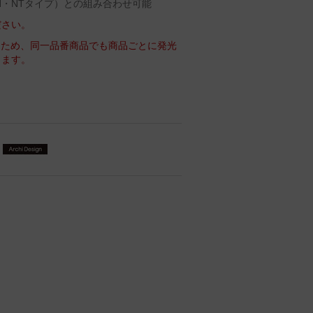
N・NTタイプ）との組み合わせ可能
ださい。
るため、同一品番商品でも商品ごとに発光
ります。