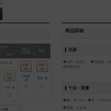
商品詳細
CAD
商品
光源
取説
仕様図
SXF
◆LED（白色） ◆色温度：40
014CLT9
維持率85％）
仕様図
取説
CAD
寸法・質量
◆幅：85 mm ◆長：1230 m
◆質量：5.9 kg