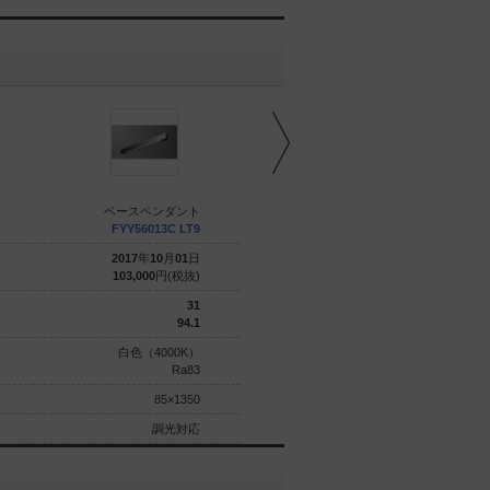
ベースペンダント
ベースペンダント
FYY56013C LT9
FYY56015C LT9
2017
年
10
月
01
日
2017
年
10
月
01
日
103,000
円(税抜)
103,000
円(税抜)
31
31
94.1
94.1
白色（4000K）
白色（4000K）
Ra83
Ra83
85×1350
85×1110
調光対応
調光対応