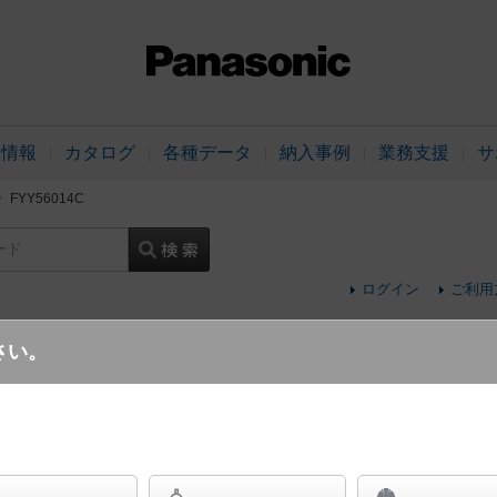
品情報
カタログ
各種データ
納入事例
業務支援
サ
FYY56014C
ード
ログイン
ご利用
さい。
天井吊下型 LED（白色） ペンダント シ
用・上下配光 連続調光型調光タイプ（ライコン別