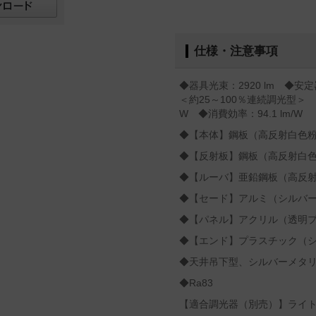
仕様・注意事項
◆器具光束：2920 lm ◆
＜約25～100％連続調光型＞ 
W ◆消費効率：94.1 lm/W
◆【本体】鋼板（高反射白色
◆【反射板】鋼板（高反射白
◆【ルーバ】亜鉛鋼板（高反
◆【セード】アルミ（シルバ
◆【パネル】アクリル（透明
◆【エンド】プラスチック（
◆天井吊下型、シルバーメタ
◆Ra83
【適合調光器（別売）】ライトマネ