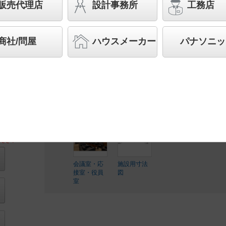
トアーキ） パネル付型／ペンダントタイプ
販売代理店
設計事務所
工務店
スペシャル商品
（先端技術や優れたデザイン性を持ち
案する商品群です）
商社/問屋
ハウスメーカー
パナソニッ
◆受注品
◆希望小売価格 103,000 円（税抜）
LED内蔵、電源ユニット内蔵
ださい
会議室・応
施設用寸法
接室・役員
図
室