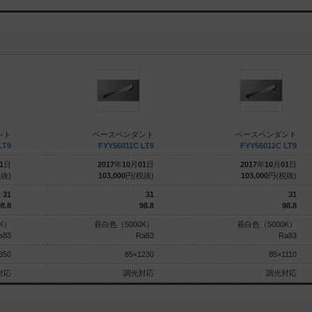
ント
ベースペンダント
ベースペンダント
LT9
FYY56011C LT9
FYY56012C LT9
1
日
2017
年
10
月
01
日
2017
年
10
月
01
日
抜)
103,000
円(税抜)
103,000
円(税抜)
31
31
31
8.8
98.8
98.8
K）
昼白色（5000K）
昼白色（5000K）
a83
Ra83
Ra83
350
85×1230
85×1110
対応
調光対応
調光対応