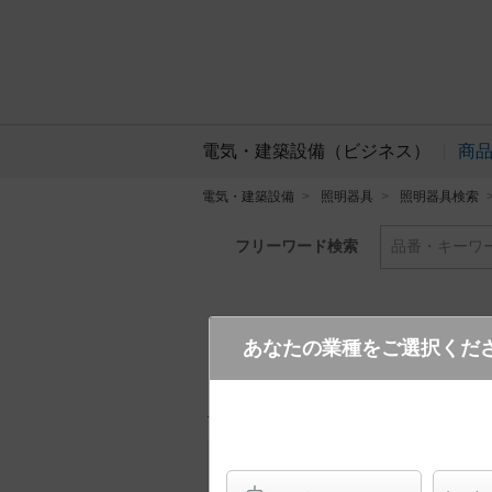
電気・建築設備（ビジネス）
商
電気・建築設備
照明器具
照明器具検索
フリーワード検索
品番・キーワ
あなたの業種をご選択くだ
FYY56014C LT9