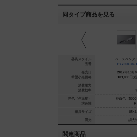
同タイプ商品を見る
ペンダント
ベースペンダント
器具スタイル
ベースペンダ
6013C LT9
FYY56015C LT9
品番
FYY56010C 
年
10
月
01
日
2017
年
10
月
01
日
発売日
2017
年
10
月
0
000
円(税抜)
103,000
円(税抜)
希望小売価格
103,000
円(税
31
31
消費電力
94.1
94.1
消費効率
9
（4000K）
白色（4000K）
光色（色温度）
昼白色（5000
Ra83
Ra83
演色性
R
85×1350
85×1110
器具サイズ
85×1
調光対応
調光対応
調光
調光
関連商品