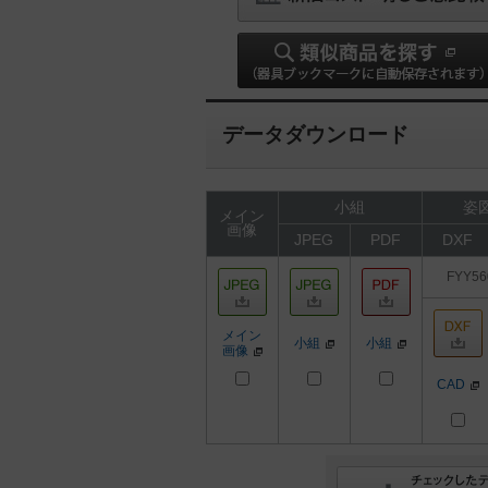
データダウンロード
小組
姿図
メイン
画像
JPEG
PDF
DXF
FYY56
メイン
小組
小組
画像
CAD