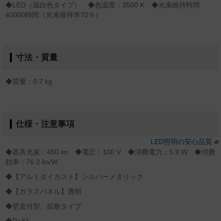
◆LED（温白色タイプ） ◆色温度：3500 K ◆光束維持時間
40000時間（光束維持率70％）
寸法・質量
◆質量：0.7 kg
仕様・注意事項
LED照明の安心品質
◆器具光束：450 lm ◆電圧：100 V ◆消費電力：5.9 W ◆消費
効率：76.2 lm/W
◆【アルミダイカスト】シルバーメタリック
◆【ガラスパネル】透明
◆壁直付型、拡散タイプ