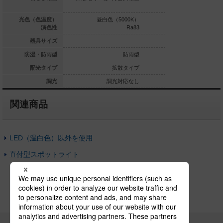
白色（5000K）
光色（色温度）
昼白色（5000K）
昼白色（5
Ra83
演色性
Ra83
220×156
器具サイズ
防雨型
防湿・防雨型
防雨型
拡散タイプ
配光タイプ
拡散タイプ
集
調光対応なし
調光
調光対応なし
調光
関連商品
LED（温白色）以外を使用
直付型スポットライト