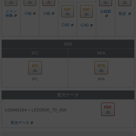
メイン
仕様図
小組
小組
取説
画像
CAD
CAD
BIM
IFC
RFA
IFC
RFA
配光データ
LGW40184 + LED3500_70_450
配光データ