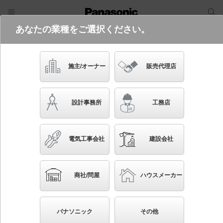
あなたの業種をご選択ください。
電気・建築設備（ビジネス）
フリーワード
品番・キーワード
検索
施主/オーナー
販売代理店
LGW40184 LE1
設計事務所
工務店
電気工事会社
建設会社
ブックマーク
NEW
かんたん照度計算
商社/問屋
ハウスメーカー
壁直付型 LED（温白色） スポットライト 拡散タイ
プ 防雨型 パネル付型 白熱電球60形1灯器具相当
パナソニック
その他
◆工場在庫品