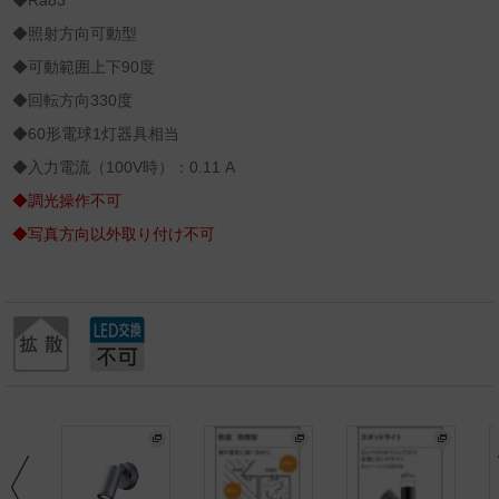
◆Ra83
◆照射方向可動型
◆可動範囲上下90度
◆回転方向330度
◆60形電球1灯器具相当
◆入力電流（100V時）：0.11 A
◆調光操作不可
◆写真方向以外取り付け不可