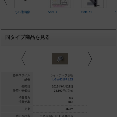
その他画像
SoftEYE
SoftEYE
S
同タイプ商品を見る
イトアップ照明
器具スタイル
ライトアップ照明
ライトア
LGW40489 LE1
品番
LGW40187 LE1
LGW401
021
年
06
月
21
日
発売日
2018
年
04
月
21
日
2018
年
0
43,500
円(税抜)
希望小売価格
28,300
円(税抜)
28,300
11.8
消費電力
5.9
74.5
消費効率
78.8
880
lm
光束
465
lm
0形2灯器具相当
明るさ相当
白熱電球60形1灯器具相当
110Vダイクール電球6