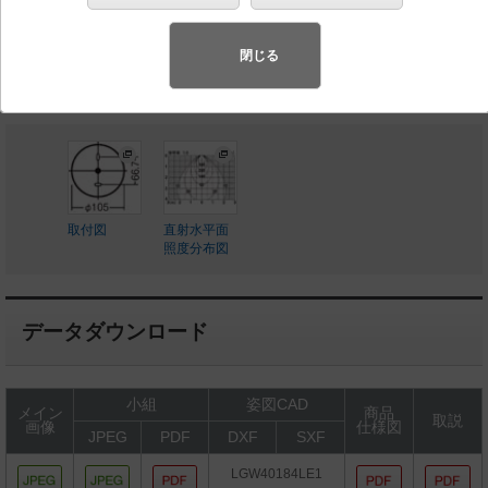
◆希望小売価格 28,300 円（税抜）
閉じる
LED内蔵、電源ユニット内蔵
取付図
直射水平面
照度分布図
データダウンロード
小組
姿図CAD
メイン
商品
取説
画像
仕様図
JPEG
PDF
DXF
SXF
LGW40184LE1