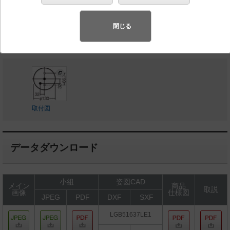
◆希望小売価格 10,400 円（税抜）
閉じる
LED内蔵、電源ユニット内蔵
取付図
データダウンロード
小組
姿図CAD
メイン
商品
取説
画像
仕様図
JPEG
PDF
DXF
SXF
LGB51637LE1