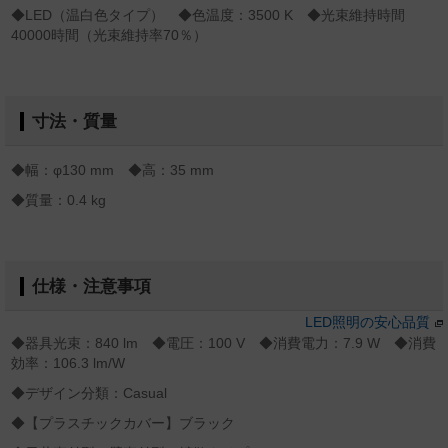
◆LED（温白色タイプ） ◆色温度：3500 K ◆光束維持時間
40000時間（光束維持率70％）
寸法・質量
◆幅：φ130 mm ◆高：35 mm
◆質量：0.4 kg
仕様・注意事項
LED照明の安心品質
◆器具光束：840 lm ◆電圧：100 V ◆消費電力：7.9 W ◆消費
効率：106.3 lm/W
◆デザイン分類：Casual
◆【プラスチックカバー】ブラック