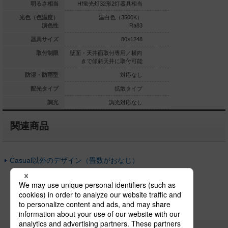
0形1灯器具相当
明るさ相当
Hf蛍光灯32形2灯器具相当
白熱電球100形1灯
白色（5000K）
光色（色温度）
温白色（3500K）
昼白色（5
Ra83
演色性
Ra83
φ330
器具サイズ
80×1248
・壁面取付専用
取付制限
壁面・天井面取付専用／横向
天井面・壁面
きで傾斜天井に取付可能
防湿・防雨型
防湿・防雨型
対応なし
拡散タイプ
配光タイプ
拡散タイプ
拡
調光対応なし
調光
調光対応なし
調光
関連商品
Casual以外のデザイン（畳数がおなじ）