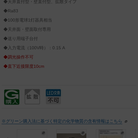
◆天井直付型・壁直付型、拡散タイプ
◆Ra83
◆100形電球1灯器具相当
◆天井面・壁面取付専用
◆送り用端子台付
◆入力電流（100V時）：0.15 A
◆調光操作不可
◆直下近接限度10cm
※グリーン購入法に基づく特定の化学物質の含有情報はこちら