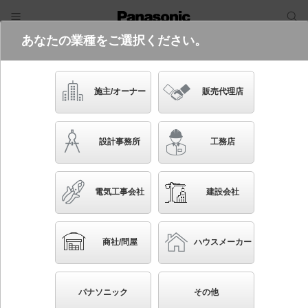
あなたの業種をご選択ください。
電気・建築設備（ビジネス）
フリーワード
品番・キーワード
検索
施主/オーナー
販売代理店
LGB51637 LE1
設計事務所
工務店
電気工事会社
建設会社
ブックマーク
NEW
かんたん照度計算
商社/問屋
ハウスメーカー
天井直付型・壁直付型 LED（温白色） シーリングラ
イト 拡散タイプ 白熱電球100形1灯器具相当
パナソニック
その他
◆工場在庫品