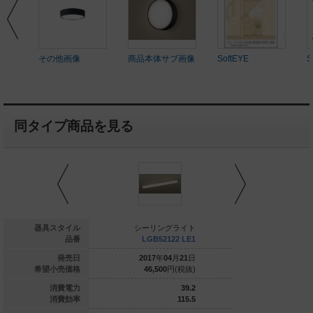
その他画像
商品本体サブ画像
SoftEYE
S
同タイプ商品を見る
ーリングライト
器具スタイル
シーリングライト
シーリン
LSEW2023 CF1
品番
LGB52122 LE1
LGB516
020
年
02
月
21
日
発売日
2017
年
04
月
21
日
2018
年
0
22,000
円(税抜)
希望小売価格
46,500
円(税抜)
10,400
10.7
消費電力
39.2
90.1
消費効率
115.5