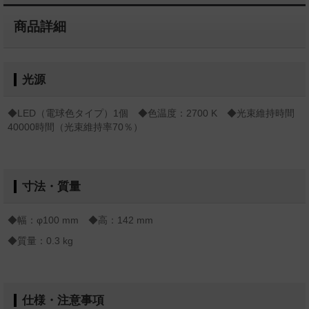
商品詳細
光源
◆LED（電球色タイプ）1個 ◆色温度：2700 K ◆光束維持時間
40000時間（光束維持率70％）
寸法・質量
◆幅：φ100 mm ◆高：142 mm
◆質量：0.3 kg
仕様・注意事項