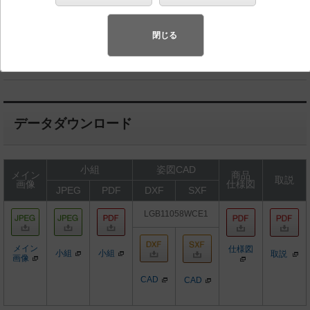
◆工場在庫品
◆希望小売価格 18,200 円（税抜）
閉じる
LEDユニット内蔵1個、電源ユニット内蔵
データダウンロード
小組
姿図CAD
メイン
商品
取説
画像
仕様図
JPEG
PDF
DXF
SXF
LGB11058WCE1
メイン
仕様図
小組
小組
取説
画像
CAD
CAD