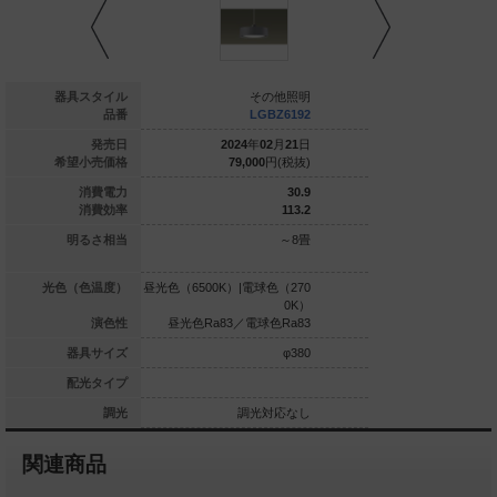
ースペンダント
器具スタイル
その他照明
そ
SZB16305 CB1
品番
LGBZ6192
LG
025
年
08
月
21
日
発売日
2024
年
02
月
21
日
2022
年
0
55,000
円(税抜)
希望小売価格
79,000
円(税抜)
79,000
4.8
消費電力
30.9
97.9
消費効率
113.2
ル電球60形1灯器
明るさ相当
～8畳
具相当
白色（3500K）
光色（色温度）
昼光色（6500K）|電球色（270
昼光色（6500K）|電球
0K）
Ra83
演色性
昼光色Ra83／電球色Ra83
昼光色Ra83／電球
φ52
器具サイズ
φ380
集光タイプ
配光タイプ
調光対応
調光
調光対応なし
調光
関連商品