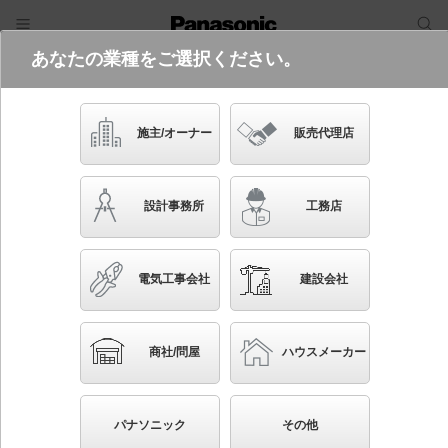
あなたの業種をご選択ください。
電気・建築設備（ビジネス）
フリーワード
品番・キーワード
検索
施主/オーナー
販売代理店
LGB11058W CE1
設計事務所
工務店
電気工事会社
建設会社
ブックマーク
NEW
かんたん照度計算
商社/問屋
ハウスメーカー
配線ダクト取付型 LED（電球色） ペンダント 拡散
タイプ LEDユニット交換型 白熱電球60形1灯器具相
パナソニック
その他
当