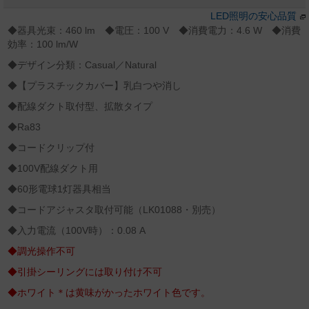
LED照明の安心品質
◆器具光束：460 lm ◆電圧：100 V ◆消費電力：4.6 W ◆消費
効率：100 lm/W
◆デザイン分類：Casual／Natural
◆【プラスチックカバー】乳白つや消し
◆配線ダクト取付型、拡散タイプ
◆Ra83
◆コードクリップ付
◆100V配線ダクト用
◆60形電球1灯器具相当
◆コードアジャスタ取付可能（LK01088・別売）
◆入力電流（100V時）：0.08 A
◆調光操作不可
◆引掛シーリングには取り付け不可
◆ホワイト＊は黄味がかったホワイト色です。