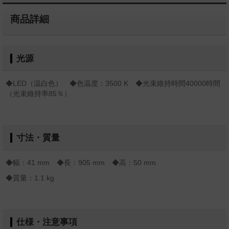
商品詳細
光源
◆LED（温白色） ◆色温度：3500 K ◆光束維持時間40000時間
（光束維持率85％）
寸法・質量
◆幅：41 mm ◆長：905 mm ◆高：50 mm
◆質量：1.1 kg
仕様・注意事項