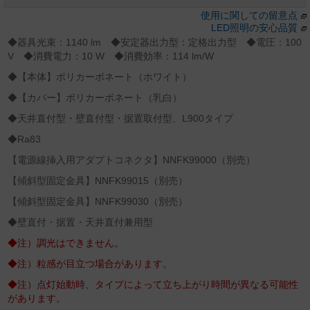
使用に関しての留意点
LED照明の安心品質
◆器具光束：1140 lm ◆安定器出力型：定格出力型 ◆電圧：100
V ◆消費電力：10 W ◆消費効率：114 lm/W
◆【本体】ポリカーボネート（ホワイト）
◆【カバー】ポリカーボネート（乳白）
◆天井直付型・壁直付型・据置取付型、L900タイプ
◆Ra83
【電源線挿入用アダプトコネクタ】NNFK99000（別売）
【傾斜型固定金具】NNFK99015（別売）
【傾斜型固定金具】NNFK99030（別売）
◆壁直付・据置・天井直付兼用型
◆注）調光はできません。
◆注）粒感が目立つ場合があります。
◆注）点灯始動時、タイプによって立ち上がり時間が異なる可能性
があります。