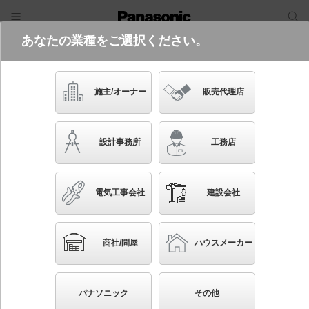
あなたの業種をご選択ください。
電気・建築設備（ビジネス）
フリーワード
品番・キーワード
検索
施主/オーナー
販売代理店
XLY090ESV LE1
設計事務所
工務店
電気工事会社
建設会社
ブックマーク
NEW
かんたん照度計算
商社/問屋
ハウスメーカー
天井直付型・壁直付型・据置取付型 LED（温白色）
シームレス建築部材照明器具 L900タイプ C-Slim（シ
パナソニック
その他
ースリム） シームレス建築部材照明器具