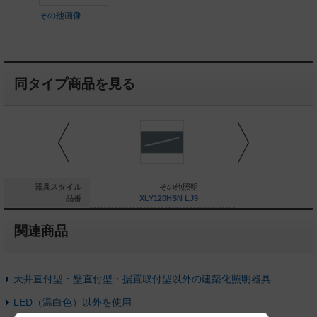
その他画像
同タイプ商品を見る
その他照明
器具スタイル
その他照明
そ
LY045HSN LJ9
品番
XLY120HSN LJ9
XLY120H
関連商品
天井直付型・壁直付型・据置取付型以外の建築化照明器具
LED（温白色）以外を使用