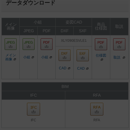
データダウンロード
小組
姿図CAD
メイン
商品
取説
画像
仕様図
JPEG
PDF
DXF
SXF
XLY090ESVLE1
メイン
仕様図
小組
小組
取説
画像
CAD
CAD
BIM
IFC
RFA
IFC
RFA