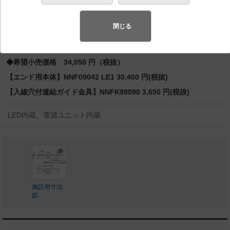
バリュアブル商品
（省エネ・デザイン性・配光制御など様々なご
要望にお応えできる商品群です。）
閉じる
◆工場在庫品
◆希望小売価格 34,050 円（税抜）
【エンド用本体】NNF09042 LE1 30,400 円(税抜)
【入線穴付連結ガイド金具】NNFK98090 3,650 円(税抜)
LED内蔵、電源ユニット内蔵
施設用寸法
図