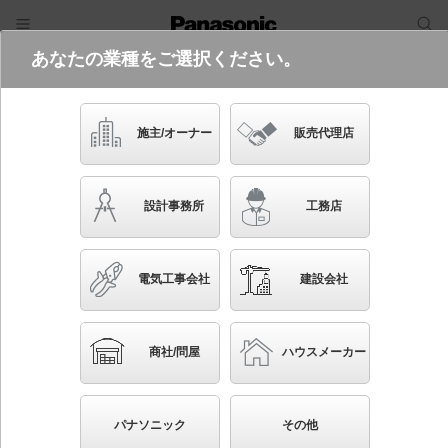
あなたの業種をご選択ください。
電気・建築設備（ビジネス）
フリーワード
品番・キーワード
検索
施主/オーナー
販売代理店
XLY090ESW LE1
設計事務所
工務店
電気工事会社
建設会社
ブックマーク
NEW
かんたん照度計算
商社/問屋
ハウスメーカー
天井直付型・壁直付型・据置取付型 LED（白色） シ
ームレス建築部材照明器具 L900タイプ C-Slim（シー
パナソニック
その他
スリム） シームレス建築部材照明器具