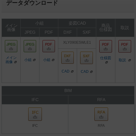
データダウンロード
小組
姿図CAD
メイン
商品
取説
画像
仕様図
JPEG
PDF
DXF
SXF
XLY090ESWLE1
メイン
仕様図
小組
小組
取説
画像
CAD
CAD
BIM
IFC
RFA
IFC
RFA