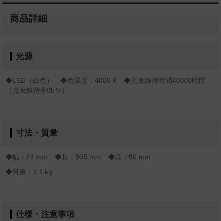
商品詳細
光源
◆LED（白色） ◆色温度：4000 K ◆光束維持時間40000時間
（光束維持率85％）
寸法・質量
◆幅：41 mm ◆長：905 mm ◆高：50 mm
◆質量：1.1 kg
仕様・注意事項