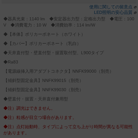
使用に関しての留意点
LED照明の安心品質
◆器具光束：1140 lm ◆安定器出力型：定格出力型 ◆電圧：100
V ◆消費電力：10 W ◆消費効率：114 lm/W
◆【本体】ポリカーボネート（ホワイト）
◆【カバー】ポリカーボネート（乳白）
◆天井直付型・壁直付型・据置取付型、L900タイプ
◆Ra83
【電源線挿入用アダプトコネクタ】NNFK99000（別売）
【傾斜型固定金具】NNFK99015（別売）
【傾斜型固定金具】NNFK99030（別売）
◆壁直付・据置・天井直付兼用型
◆注）調光はできません。
◆注）粒感が目立つ場合があります。
◆注）点灯始動時、タイプによって立ち上がり時間が異なる可能性
があります。