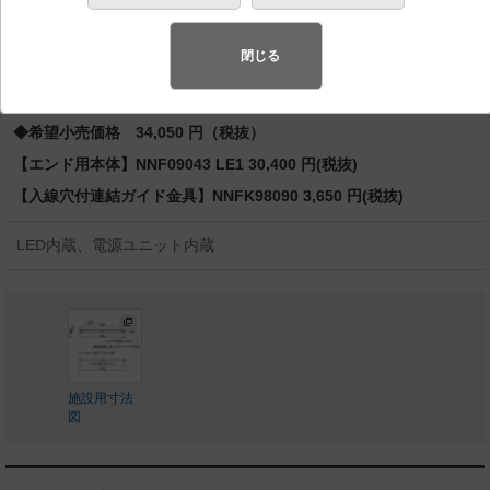
バリュアブル商品
（省エネ・デザイン性・配光制御など様々なご
要望にお応えできる商品群です。）
閉じる
◆工場在庫品
◆希望小売価格 34,050 円（税抜）
【エンド用本体】NNF09043 LE1 30,400 円(税抜)
【入線穴付連結ガイド金具】NNFK98090 3,650 円(税抜)
LED内蔵、電源ユニット内蔵
施設用寸法
図