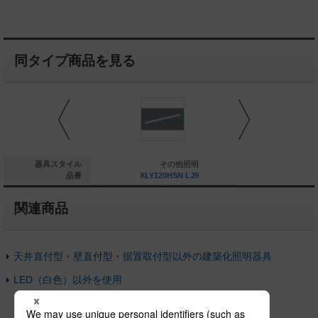
同タイプ商品を見る
その他照明
器具スタイル
その他照明
そ
LY045HYN LJ9
品番
XLY120HSN LJ9
XLY120H
関連商品
天井直付型・壁直付型・据置取付型以外の建築化照明器具
LED（白色）以外を使用