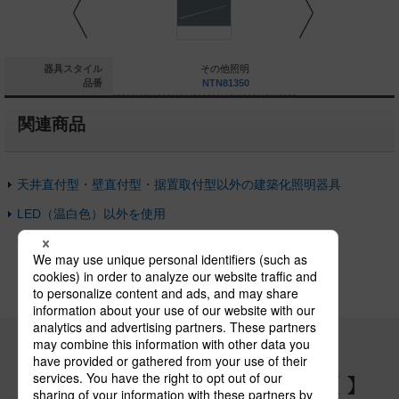
その他照明
器具スタイル
その他照明
そ
NTN81050
品番
NTN81350
NT
関連商品
天井直付型・壁直付型・据置取付型以外の建築化照明器具
LED（温白色）以外を使用
パナソニックの電気設備 SNSアカウント