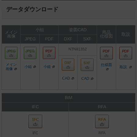
データダウンロード
小組
姿図CAD
メイン
商品
取説
画像
仕様図
JPEG
PDF
DXF
SXF
NTN81352
メイン
仕様図
小組
小組
取説
画像
CAD
CAD
BIM
IFC
RFA
IFC
RFA