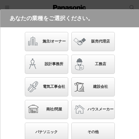
あなたの業種をご選択ください。
電気・建築設備（ビジネス）
フリーワード
品番・キーワード
検索
施主/オーナー
販売代理店
NTN81352
設計事務所
工務店
電気工事会社
建設会社
ブックマーク
NEW
かんたん照度計算
商社/問屋
ハウスメーカー
天井直付型・壁直付型・据置取付型 LED（温白色）
シームレス建築部材照明器具 調光タイプ（ライコン別
パナソニック
その他
売）／L1515タイプ C-Slim S（シースリム エス）