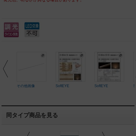
その他画像
SoftEYE
SoftEYE
S
同タイプ商品を見る