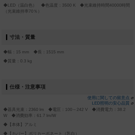
◆LED（温白色） ◆色温度：3500 K ◆光束維持時間40000時間
（光束維持率70％）
寸法・質量
◆幅：15 mm ◆長：1515 mm
◆質量：0.3 kg
仕様・注意事項
使用に関しての留意点
LED照明の安心品質
◆器具光束：2360 lm ◆電圧：100～242 V ◆消費電力：38.2
W ◆消費効率：61.7 lm/W
◆【本体】アルミ
◆【カバー】ポリカーボネート（乳白）