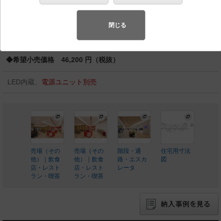
スペシャル商品
（先端技術や優れたデザイン性を持ち合わせ、快
適で先進的な照明環境をご提案する商品群です）
閉じる
◆工場在庫品
◆希望小売価格 46,200 円（税抜）
LED内蔵、
電源ユニット別売
売場（その
売場（その
階段・通
住宅用寸法
他）｜飲食
他）｜飲食
路・エスカ
図
店・レスト
店・レスト
レータ
ラン・喫茶
ラン・喫茶