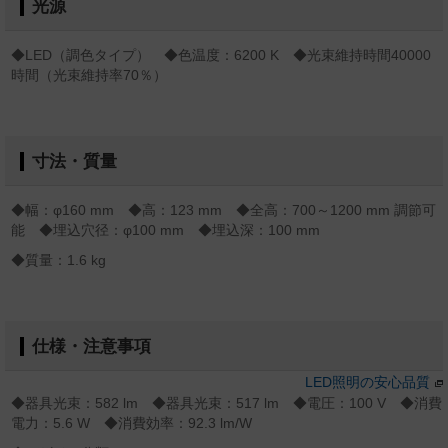
光源
◆LED（調色タイプ） ◆色温度：6200 K ◆光束維持時間40000
時間（光束維持率70％）
寸法・質量
◆幅：φ160 mm ◆高：123 mm ◆全高：700～1200 mm 調節可
能 ◆埋込穴径：φ100 mm ◆埋込深：100 mm
◆質量：1.6 kg
仕様・注意事項
LED照明の安心品質
◆器具光束：582 lm ◆器具光束：517 lm ◆電圧：100 V ◆消費
電力：5.6 W ◆消費効率：92.3 lm/W