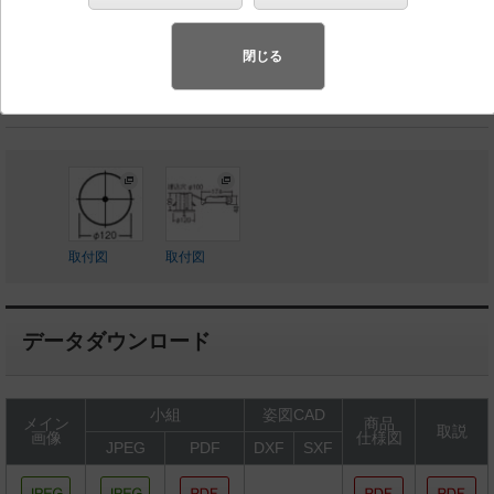
◆生産終了品
◆希望小売価格 46,000 円（税抜）
閉じる
LED（調色）内蔵、電源ユニット（調色）内蔵
取付図
取付図
データダウンロード
小組
姿図CAD
メイン
商品
取説
画像
仕様図
JPEG
PDF
DXF
SXF