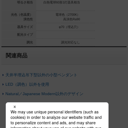
0形2灯器具相当
明るさ相当
白熱電球60形1灯器具相当
白熱電球60形1灯
球色（2700K）
光色（色温度）
電球色（2700K）
電球色（2
高演色Ra90
演色性
高演色Ra90
高演
φ70（埋込穴）
器具サイズ
φ70（埋込穴）
φ70（
配光タイプ
調光対応なし
調光
調光対応なし
調光
関連商品
天井半埋込吊下型以外の小型ペンダント
LED（調色）以外を使用
Natural／Japanese Modern以外のデザイン