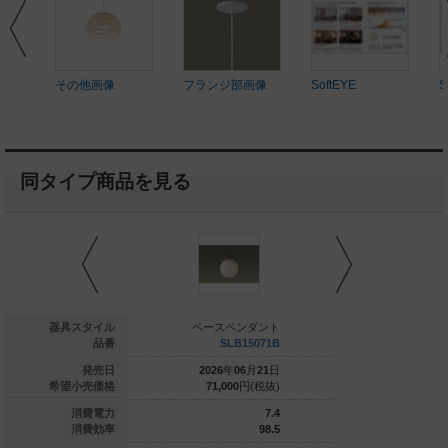
その他画像
フランジ部画像
SoftEYE
S
同タイプ商品を見る
ースペンダント
器具スタイル
ベースペンダント
ベースペ
SLB19251W
品番
SLB15071B
SLB
026
年
06
月
21
日
発売日
2026
年
06
月
21
日
2026
年
0
113,000
円(税抜)
希望小売価格
71,000
円(税抜)
71,000
14.8
消費電力
7.4
97.4
消費効率
98.5