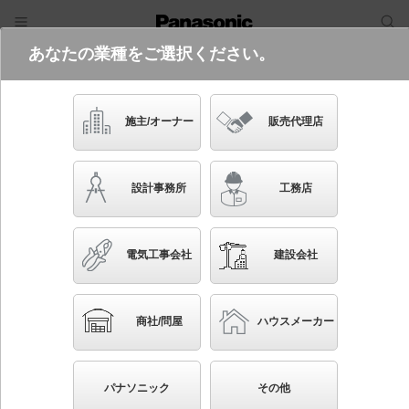
あなたの業種をご選択ください。
電気・建築設備（ビジネス）
フリーワード
品番・キーワード
検索
施主/オーナー
販売代理店
LGB10784 LU1
生産終了
設計事務所
工務店
電気工事会社
建設会社
ブックマーク
NEW
かんたん照度計算
商社/問屋
ハウスメーカー
天井半埋込吊下型 LED（調色） ペンダント ガラス
セードタイプ・拡散タイプ 調色調光タイプ 白熱電球
パナソニック
その他
60形1灯器具相当