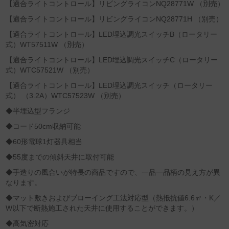
【適合ライトコントロール】リビングライコンNQ28771W （別売）
【適合ライトコントロール】リビングライコンNQ28771H （別売）
【適合ライトコントロール】LED埋込調光スイッチB（ロータリー
式）WT57511W （別売）
【適合ライトコントロール】LED埋込調光スイッチC（ロータリー
式）WTC57521W （別売）
【適合ライトコントロール】LED埋込調光スイッチ（ロータリー
式） （3.2A）WTC57523W （別売）
◆半埋込型フランジ
◆コード50cm収納可能
◆60形電球1灯器具相当
◆55度までの傾斜天井に取付可能
◆手造りの風合いが特長の商品ですので、一品一品柄の見え方が異
なります。
◆マット敷きおよびブローイング工法対応型（熱抵抗値6.6㎡・K／
W以下で断熱施工された天井に使用することができます。）
◆高気密対応