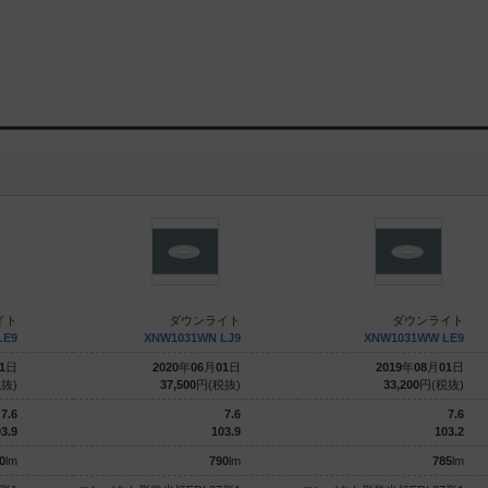
イト
ダウンライト
ダウンライト
LE9
XNW1031WN LJ9
XNW1031WW LE9
1
日
2020
年
06
月
01
日
2019
年
08
月
01
日
抜)
37,500
円(税抜)
33,200
円(税抜)
7.6
7.6
7.6
3.9
103.9
103.2
0
lm
790
lm
785
lm