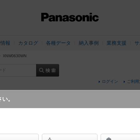
品情報
カタログ
各種データ
納入事例
業務支援
サ
XNW0630WN
ード
ログイン
ご利用
さい。
天井埋込型 LED（昼白色） 軒下用ダウンラ
広角タイプ・光源遮光角15度 防雨型／埋込穴φ