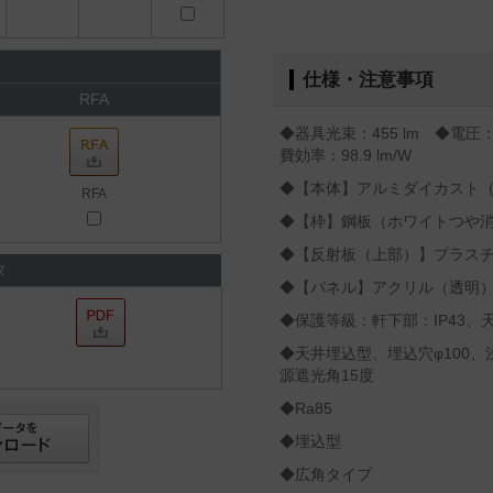
仕様・注意事項
RFA
◆器具光束：455 lm ◆電圧：
費効率：98.9 lm/W
◆【本体】アルミダイカスト
RFA
◆【枠】鋼板（ホワイトつや
◆【反射板（上部）】プラス
タ
◆【パネル】アクリル（透明
◆保護等級：軒下部：IP43、天
◆天井埋込型、埋込穴φ100、
源遮光角15度
◆Ra85
◆埋込型
◆広角タイプ