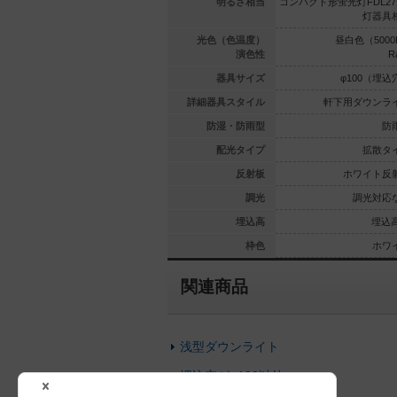
HT42形1
コンパクト形蛍光灯FDL27形1
明るさ相当
コンパクト形蛍光灯FDL27
灯器具相当
灯器具相当
灯器具
（4000K）
電球色（3000K）
光色（色温度）
昼白色（5000
Ra85
Ra85
演色性
R
00（埋込穴）
φ100（埋込穴）
器具サイズ
φ100（埋込
ウンライト
軒下用ダウンライト
詳細器具スタイル
軒下用ダウンラ
防雨型
防雨型
防湿・防雨型
防
拡散タイプ
拡散タイプ
配光タイプ
拡散タ
イト反射板
ホワイト反射板
反射板
ホワイト反
調光対応
調光対応なし
調光
調光対応
埋込高85
埋込高85
埋込高
埋込高
ホワイト
ホワイト
枠色
ホワ
関連商品
浅型ダウンライト
埋込穴がφ100以外