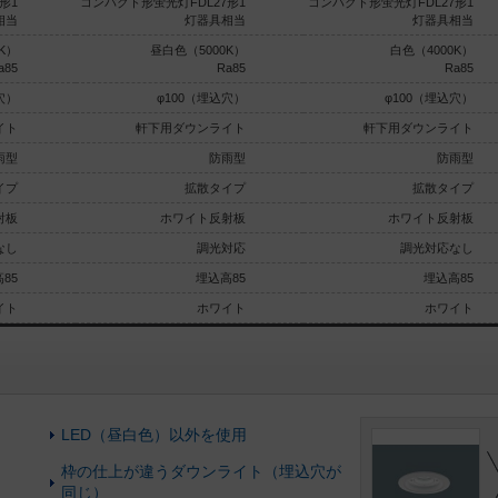
形1
コンパクト形蛍光灯FDL27形1
コンパクト形蛍光灯FDL27形1
相当
灯器具相当
灯器具相当
K）
昼白色（5000K）
白色（4000K）
a85
Ra85
Ra85
穴）
φ100（埋込穴）
φ100（埋込穴）
イト
軒下用ダウンライト
軒下用ダウンライト
雨型
防雨型
防雨型
イプ
拡散タイプ
拡散タイプ
射板
ホワイト反射板
ホワイト反射板
なし
調光対応
調光対応なし
85
埋込高85
埋込高85
イト
ホワイト
ホワイト
LED（昼白色）以外を使用
枠の仕上が違うダウンライト（埋込穴が
同じ）