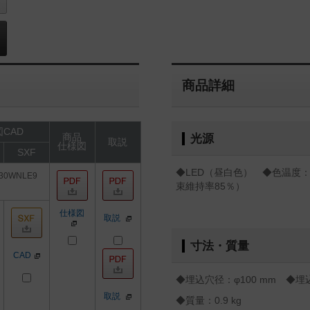
商品詳細
CAD
商品
光源
取説
仕様図
SXF
◆LED（昼白色） ◆色温度：5
30WNLE9
束維持率85％）
仕様図
取説
寸法・質量
CAD
◆埋込穴径：φ100 mm ◆埋込
取説
◆質量：0.9 kg