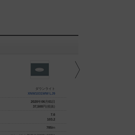
ダウンライト
ダウンライト
XNW1031WW LJ9
XNW1531WN LE9
2020
年
06
月
01
日
2019
年
08
月
01
日
37,500
円(税抜)
38,800
円(税抜)
7.6
12.4
103.2
103.2
785
lm
1280
lm