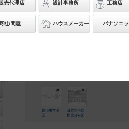
形1灯器具相当 LED 60形
販売代理店
設計事務所
工務店
先端SSL商品※
（長寿命・省電力のLEDを主照明に
品群です。）※LEDを中心とする次世代半導体照明
商社/問屋
ハウスメーカー
パナソニッ
◆工場在庫品
◆希望小売価格 29,650 円（税抜）
【本体】NDW27300W
【電源ユニット】NNK06015N LE9
LED内蔵、電源ユニット内蔵
ださい
住宅用寸法
直射水平面
図
照度分布図