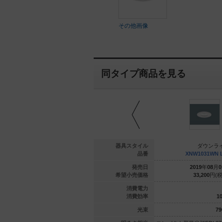
その他画像
同タイプ商品を見る
ウンライト
ダウンライト
器具スタイル
ダウンラ
31WW LJ9
XNW1031WL LE9
品番
XNW1031WN 
年
06
月
01
日
2019
年
08
月
01
日
発売日
2019
年
08
月
0
400
円(税抜)
33,200
円(税抜)
希望小売価格
33,200
円(税
15.5
7.6
消費電力
98.7
98.6
消費効率
10
1530
lm
750
lm
光束
79