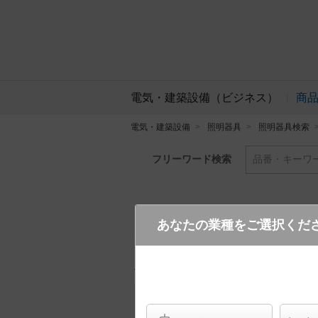
電気・建築設備（ビジネス）
商
電気・建築設備
照明器具
照明器具検索
フリーワード検索
品番・キーワ
あなたの業種をご選択くだ
XNW0630WN LE9