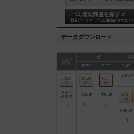
データダウンロード
小組
姿図
メイン
画像
JPEG
PDF
DXF
XNW06
メイン
小組
小組
画像
CAD