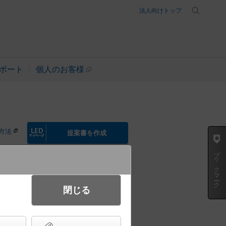
法人向けトップ
ポート
個人のお客様
方法
提案書を作成
ブックマーク
閉じる
イト 浅型10H・ビーム角45度・
100 パネル付型 白熱電球60