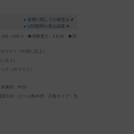
使用に関しての留意点
LED照明の安心品質
100～242 V ◆消費電力：4.6 W ◆消
（ホワイトつや消し仕上）
消し仕上）
チック（ホワイト）
）
井裏部：IP20
浅型10H・ビーム角45度・広角タイプ・光