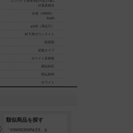
コンパクト形蛍光灯FDL27形1
コンパクト形蛍光灯FHT32形1
灯器具相当
灯器具相当
白色（4000K）
昼白色（5000K）
Ra85
Ra85
φ100（埋込穴）
φ100（埋込穴）
軒下用ダウンライト
軒下用ダウンライト
防雨型
防雨型
拡散タイプ
拡散タイプ
ホワイト反射板
ホワイト反射板
調光対応
調光対応なし
埋込高85
埋込高85
ホワイト
ホワイト
類似商品を探す
「XNW0630WNLE9」を