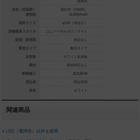
器具相当
具相当
白色（5000K）
光色（色温度）
昼白色（5000K）
電球色（2
Ra83
演色性
高演色Ra90
高演
φ100（埋込穴）
器具サイズ
φ100（埋込穴）
φ100
ルダウンライト
詳細器具スタイル
ユニバーサルダウンライト
ユニバーサルダウ
対応なし
防湿・防雨型
対応なし
集光タイプ
配光タイプ
集光タイプ
集
ホワイト反射板
反射板
ホワイト反射板
ホワイ
調光対応
調光
調光対応なし
調光
高気密SB
断熱施工
高気密SB
高
埋込高100
埋込高
埋込高80
ホワイト
枠色
ホワイト
関連商品
LED（電球色）以外を使用