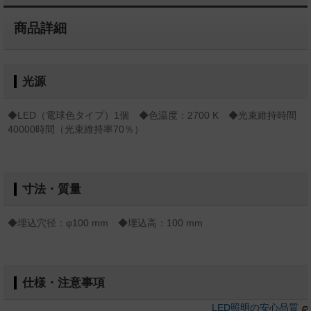
商品詳細
光源
◆LED（電球色タイプ）1個 ◆色温度：2700 K ◆光束維持時間
40000時間（光束維持率70％）
寸法・質量
◆埋込穴径：φ100 mm ◆埋込高：100 mm
仕様・注意事項
LED照明の安心品質