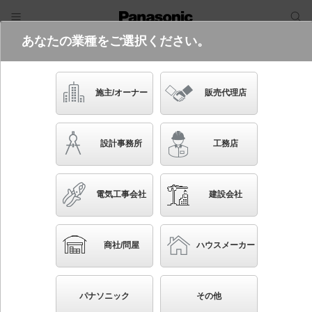
あなたの業種をご選択ください。
電気・建築設備（ビジネス）
フリーワード
品番・キーワード
検索
施主/オーナー
販売代理店
LGD3402L LE1
設計事務所
工務店
起動方式違いの商品を見る
電気工事会社
建設会社
ブックマーク
NEW
かんたん照度計算
商社/問屋
ハウスメーカー
天井埋込型 LED（電球色） ユニバーサルダウンライ
ト 浅型10H・高気密SB形・拡散タイプ（マイルド配
パナソニック
その他
光） 埋込穴φ100 白熱電球100形1灯器具相当