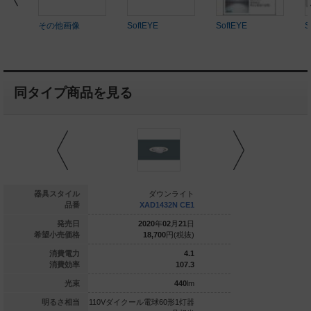
その他画像
SoftEYE
SoftEYE
S
同タイプ商品を見る
ダウンライト
器具スタイル
ダウンライト
ダウ
LGD3422N LB1
品番
XAD1432N CE1
XAD143
020
年
02
月
21
日
発売日
2020
年
02
月
21
日
2020
年
0
19,700
円(税抜)
希望小売価格
18,700
円(税抜)
18,700
8.2
消費電力
4.1
92
消費効率
107.3
755
lm
光束
440
lm
ル電球100形1灯
明るさ相当
110Vダイクール電球60形1灯器
110Vダイクール電球6