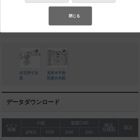
◆工場在庫品
◆希望小売価格 18,300 円（税抜）
閉じる
LED内蔵、電源ユニット内蔵
住宅用寸法
直射水平面
図
照度分布図
データダウンロード
小組
姿図CAD
メイン
商品
取説
画像
仕様図
JPEG
PDF
DXF
SXF