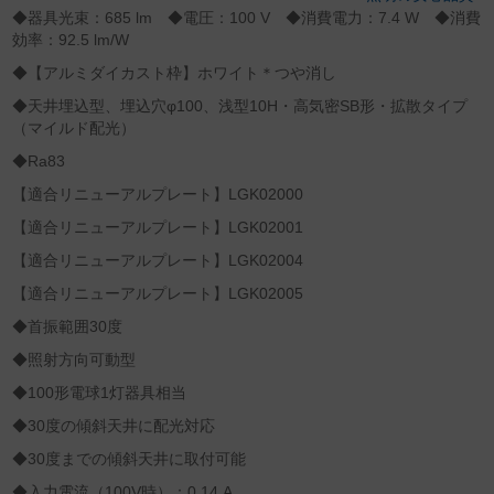
◆器具光束：685 lm ◆電圧：100 V ◆消費電力：7.4 W ◆消費
効率：92.5 lm/W
◆【アルミダイカスト枠】ホワイト＊つや消し
◆天井埋込型、埋込穴φ100、浅型10H・高気密SB形・拡散タイプ
（マイルド配光）
◆Ra83
【適合リニューアルプレート】LGK02000
【適合リニューアルプレート】LGK02001
【適合リニューアルプレート】LGK02004
【適合リニューアルプレート】LGK02005
◆首振範囲30度
◆照射方向可動型
◆100形電球1灯器具相当
◆30度の傾斜天井に配光対応
◆30度までの傾斜天井に取付可能
◆入力電流（100V時）：0.14 A