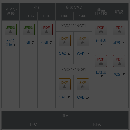
小組
姿図CAD
メイン
商品
取説
画像
仕様図
JPEG
PDF
DXF
SXF
XAD3434NCE1
メイン
仕様図
小組
小組
取説
画像
CAD
CAD
XAD3434NCB1
仕様図
取説
CAD
CAD
BIM
IFC
RFA