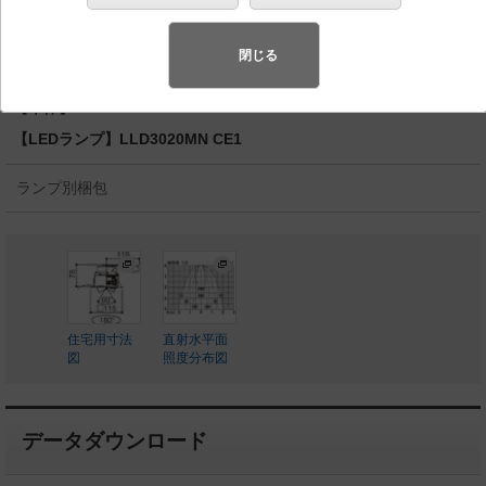
110Vダイクール電球100形1灯器具相当
◆工場在庫品
閉じる
◆希望小売価格 23,900 円（税抜）
【本体】LGD9402
【LEDランプ】LLD3020MN CE1
ランプ別梱包
住宅用寸法
直射水平面
図
照度分布図
データダウンロード