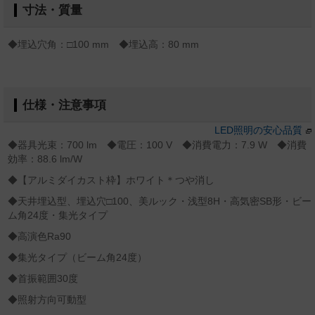
寸法・質量
◆埋込穴角：□100 mm ◆埋込高：80 mm
仕様・注意事項
LED照明の安心品質
◆器具光束：700 lm ◆電圧：100 V ◆消費電力：7.9 W ◆消費
効率：88.6 lm/W
◆【アルミダイカスト枠】ホワイト＊つや消し
◆天井埋込型、埋込穴□100、美ルック・浅型8H・高気密SB形・ビー
ム角24度・集光タイプ
◆高演色Ra90
◆集光タイプ（ビーム角24度）
◆首振範囲30度
◆照射方向可動型