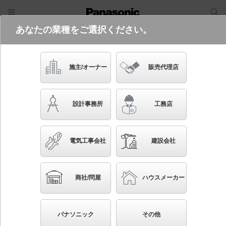
あなたの業種をご選択ください。
電気・建築設備（ビジネス）
フリーワード
品番・キーワード
検索
施主/オーナー
販売代理店
XAD3434N CE1
設計事務所
工務店
起動方式違いの商品を見る
電気工事会社
建設会社
ブックマーク
NEW
かんたん照度計算
商社/問屋
ハウスメーカー
天井埋込型 LED（昼白色） ユニバーサルダウンライ
ト 美ルック・浅型8H・高気密SB形・ビーム角24度・
パナソニック
その他
集光タイプ LEDフラットランプ交換型／埋込穴□100