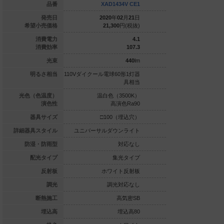
XAD3425L CE1
品番
XAD1434V CE1
XAD143
020
年
02
月
21
日
発売日
2020
年
02
月
21
日
2020
年
0
22,600
円(税抜)
希望小売価格
21,300
円(税抜)
21,300
7.3
消費電力
4.1
86.3
消費効率
107.3
630
lm
光束
440
lm
ル電球100形1灯
明るさ相当
110Vダイクール電球60形1灯器
110Vダイクール電球6
器具相当
具相当
球色（2700K）
光色（色温度）
温白色（3500K）
電球色（2
Ra83
演色性
高演色Ra90
高演
□100（埋込穴）
器具サイズ
□100（埋込穴）
□100
ルダウンライト
詳細器具スタイル
ユニバーサルダウンライト
ユニバーサルダウ
対応なし
防湿・防雨型
対応なし
集光タイプ
配光タイプ
集光タイプ
集
ブラック反射板
反射板
ホワイト反射板
ホワイ
調光対応なし
調光
調光対応なし
調光
高気密SB
断熱施工
高気密SB
高
埋込高80
埋込高
埋込高80