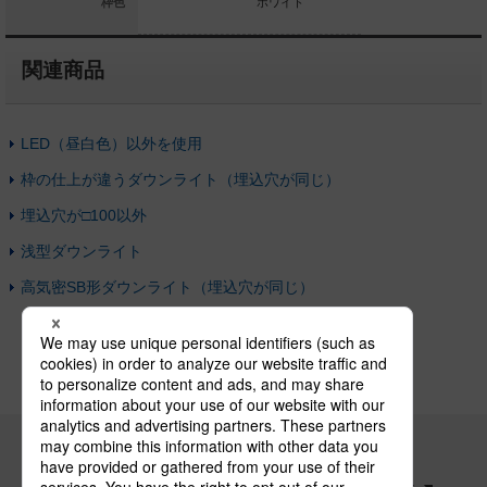
ージュ／アイボ
枠色
ホワイト
リー
関連商品
LED（昼白色）以外を使用
枠の仕上が違うダウンライト（埋込穴が同じ）
埋込穴が□100以外
浅型ダウンライト
高気密SB形ダウンライト（埋込穴が同じ）
パナソニックの電気設備 SNSアカウント