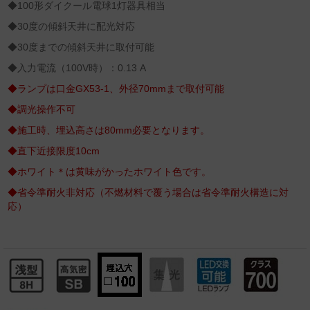
◆100形ダイクール電球1灯器具相当
◆30度の傾斜天井に配光対応
◆30度までの傾斜天井に取付可能
◆入力電流（100V時）：0.13 A
◆ランプは口金GX53-1、外径70mmまで取付可能
◆調光操作不可
◆施工時、埋込高さは80mm必要となります。
◆直下近接限度10cm
◆ホワイト＊は黄味がかったホワイト色です。
◆省令準耐火非対応（不燃材料で覆う場合は省令準耐火構造に対
応）