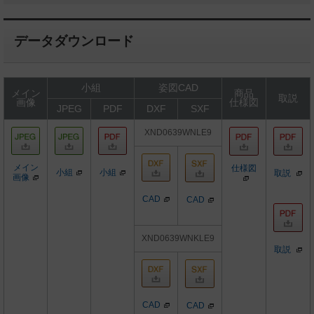
データダウンロード
小組
姿図CAD
メイン
商品
取説
画像
仕様図
JPEG
PDF
DXF
SXF
XND0639WNLE9
メイン
仕様図
小組
小組
取説
画像
CAD
CAD
XND0639WNKLE9
取説
CAD
CAD