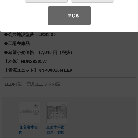
先端SSL商品※
（長寿命・省電力のLEDを主照明にした、高品
質、快適性、先進性を備えた商品群です。）※LEDを中心とする次世
閉じる
代半導体照明
◆公共施設型番：LRS1-05
◆工場在庫品
◆希望小売価格 17,040 円（税抜）
【本体】NDN28305W
【電源ユニット】NNK06010N LE9
LED内蔵、電源ユニット内蔵
住宅用寸法
直射水平面
図
照度分布図