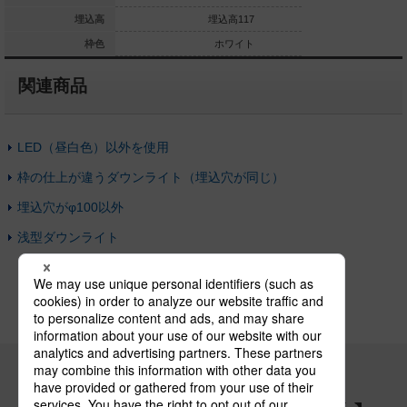
埋込高59
埋込高
埋込高117
埋
ホワイト
枠色
ホワイト
関連商品
LED（昼白色）以外を使用
枠の仕上が違うダウンライト（埋込穴が同じ）
埋込穴がφ100以外
浅型ダウンライト
パナソニックの電気設備 SNSアカウント