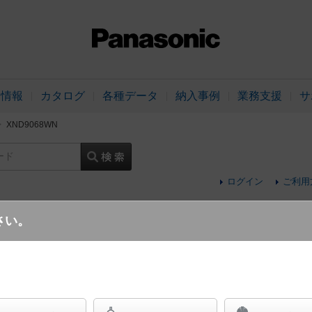
品情報
カタログ
各種データ
納入事例
業務支援
サ
XND9068WN
ード
ログイン
ご利用
さい。
天井埋込型 LED（昼白色） ダウンライト 
遮光角15度 調光タイプ（ライコン別売）／埋込