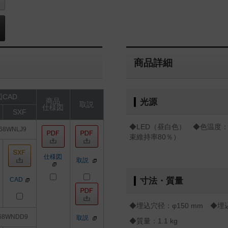
商品詳細
CAD
商品
光源
取説
仕様図
SXF
◆LED（昼白色） ◆色温度：5
68WNLJ9
束維持率80％）
仕様図
取説
CAD
寸法・質量
◆埋込穴径：φ150 mm ◆埋込
68WNDD9
取説
◆質量：1.1 kg