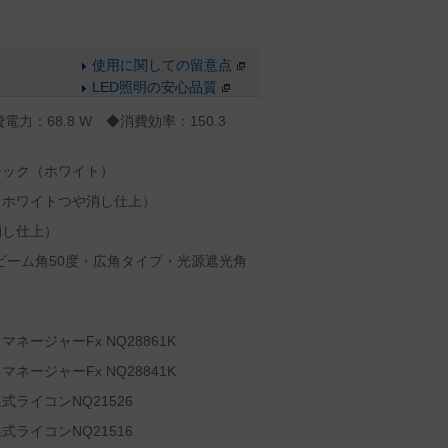
使用に関しての留意点
LED照明の安心品質
電力：68.8 W ◆消費効率：150.3
チック（ホワイト）
（ホワイトつや消し仕上）
消し仕上）
、ビーム角50度・広角タイプ・光源遮光角
ージャーFx NQ28861K
ージャーFx NQ28841K
ライコンNQ21526
ライコンNQ21516