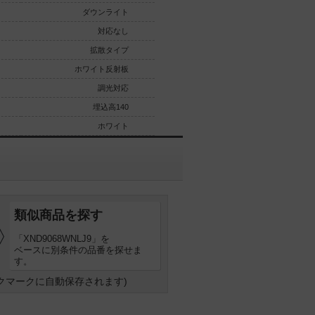
ダウンライト
ダウンライト
対応なし
対応なし
拡散タイプ
拡散タイプ
ホワイト反射板
ホワイト反射板
調光対応
調光対応
埋込高140
埋込高140
ホワイト
ホワイト
類似商品を探す
「XND9068WNLJ9」を
ベースに別条件の品番を探せま
す。
クマークに自動保存されます)