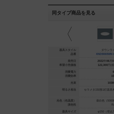
同タイプ商品を見る
ウンライト
ダウンライト
器具スタイル
ダウンラ
069WV LJ9
XND9069WV DD9
品番
XND9069WN 
年
06
月
01
日
2022
年
12
月
01
日
発売日
2022
年
06
月
0
300
円(税抜)
128,500
円(税抜)
希望小売価格
122,300
円(税
68.8
68.8
消費電力
6
147.6
147.6
消費効率
15
10155
lm
10155
lm
光束
1038
1灯器具相当
セラメタ150形1灯器具相当
明るさ相当
セラメタ150形1灯器具
（3500K）
温白色（3500K）
光色（色温度）
昼白色（5000
Ra85
Ra85
演色性
R
50（埋込穴）
φ150（埋込穴）
器具サイズ
φ150（埋込