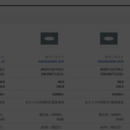
イト
ダウンライト
ダウンライト
LJ9
XND9069WN DD9
XND9068WN DD9
1
日
2022
年
12
月
01
日
2022
年
12
月
01
日
抜)
128,500
円(税抜)
128,500
円(税抜)
8.8
68.8
68.8
0.8
150.8
150.3
0
lm
10380
lm
10345
lm
相当
セラメタ150形1灯器具相当
セラメタ150形1灯器具相当
K）
昼白色（5000K）
昼白色（5000K）
a85
Ra85
Ra85
穴）
φ150（埋込穴）
φ150（埋込穴）