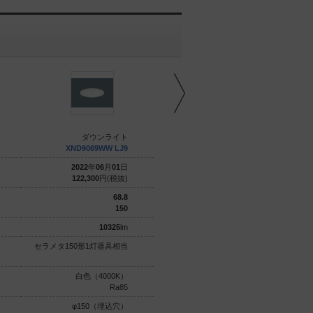
ダウンライト
ダウンライト
XND9069WW LJ9
XND9069WW DD9
2022
年
06
月
01
日
2022
年
12
月
01
日
122,300
円(税抜)
128,500
円(税抜)
68.8
68.8
150
150
10325
lm
10325
lm
セラメタ150形1灯器具相当
セラメタ150形1灯器具相当
白色（4000K）
白色（4000K）
Ra85
Ra85
φ150（埋込穴）
φ150（埋込穴）