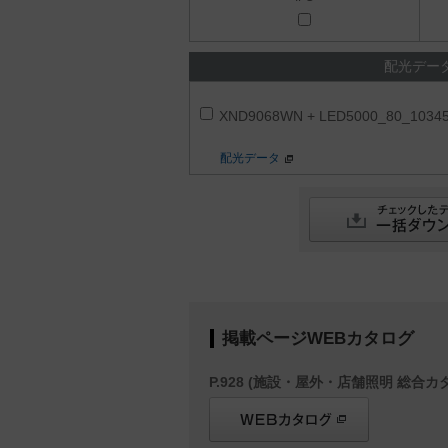
配光デー
XND9068WN + LED5000_80_1034
配光データ
掲載ページWEBカタログ
P.928 (施設・屋外・店舗照明 総合カタ