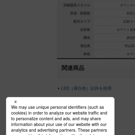
ウンライト
ダウンライト
詳細器具スタイル
ダウンラ
対応なし
対応なし
防湿・防雨型
対応
拡散タイプ
拡散タイプ
配光タイプ
拡散タ
イト反射板
ホワイト反射板
反射板
ホワイト反
調光対応
調光対応
調光
調光
埋込高140
埋込高140
埋込高
埋込高1
ホワイト
ホワイト
枠色
ホワ
関連商品
LED（昼白色）以外を使用
埋込穴がφ150以外