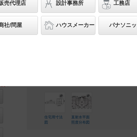
具相当 LED 1000形
販売代理店
設計事務所
工務店
先端SSL商品※
（長寿命・省電力のLEDを主照明に
品群です。）※LEDを中心とする次世代半導体照明
商社/問屋
ハウスメーカー
パナソニッ
◆受注品
◆希望小売価格 122,300 円（税抜）
【本体】NDN98600W
【電源ユニット】NNK90002N LJ9
LED内蔵、電源ユニット内蔵
ださい
住宅用寸法
直射水平面
図
照度分布図