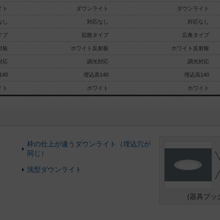
イト
ダウンライト
ダウンライト
なし
対応なし
対応なし
イプ
拡散タイプ
広角タイプ
射板
ホワイト反射板
ホワイト反射板
対応
調光対応
調光対応
40
埋込高140
埋込高140
イト
ホワイト
ホワイト
枠の仕上が違うダウンライト（埋込穴が
同じ）
浅型ダウンライト
(器具ブッ