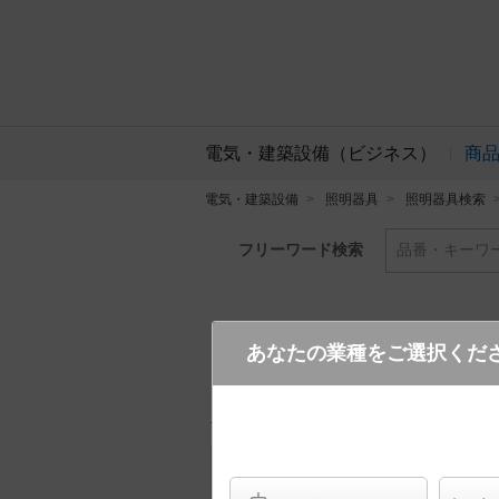
電気・建築設備（ビジネス）
商
電気・建築設備
照明器具
照明器具検索
フリーワード検索
品番・キーワ
あなたの業種をご選択くだ
XND9068WN LJ9