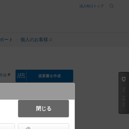
法人向けトップ
ポート
個人のお客様
方法
提案書を作成
ブックマーク
起動方式違いの商品を見る
閉じる
ビーム角50度・広角タイプ・光源
穴φ150 セラメタ150形1灯器