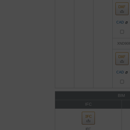
CAD
XND90
CAD
BIM
IFC
IFC