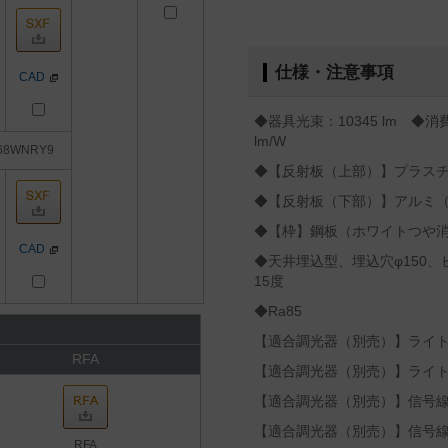
仕様・注意事項
CAD
◆器具光束：10345 lm ◆消費
lm/W
68WNRY9
◆【反射板（上部）】プラス
◆【反射板（下部）】アルミ
◆【枠】鋼板（ホワイトつや
CAD
◆天井埋込型、埋込穴φ150
15度
◆Ra85
【適合調光器（別売）】ライトマネ
RFA
【適合調光器（別売）】ライトマネ
【適合調光器（別売）】信号線式
【適合調光器（別売）】信号線式
RFA