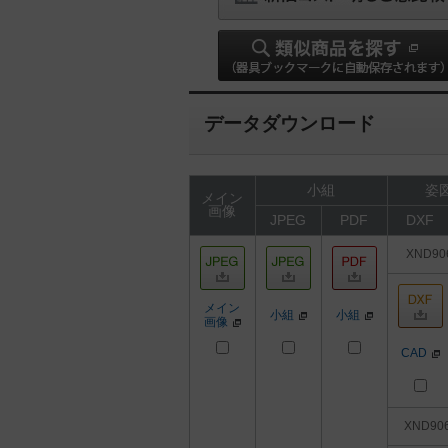
データダウンロード
小組
姿図
メイン
画像
JPEG
PDF
DXF
XND90
メイン
小組
小組
画像
CAD
XND90