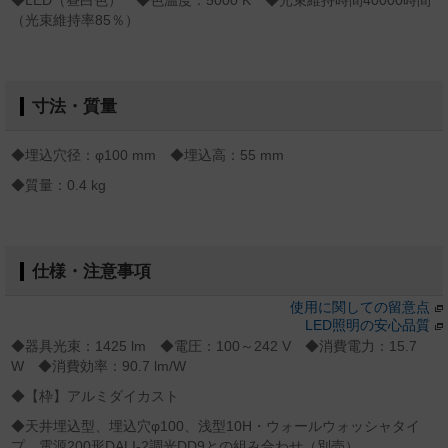
◆LED（昼白色） ◆色温度：5000 K ◆光束維持時間40000時間
（光束維持率85％）
寸法・質量
◆埋込穴径：φ100 mm ◆埋込高：55 mm
◆質量：0.4 kg
仕様・注意事項
使用に関しての留意点
LED照明の安心品質
◆器具光束：1425 lm ◆電圧：100～242 V ◆消費電力：15.7
W ◆消費効率：90.7 lm/W
◆【枠】アルミダイカスト
◆天井埋込型、埋込穴φ100、浅型10H・ウォールウォッシャタイ
プ、電源200形DALI-2調光DD9との組み合わせ（別売）