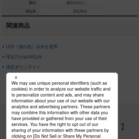
調光対応
調光
調光対応なし
埋込高55
埋込高
埋込高55
関連商品
LED（昼白色）以外を使用
埋込穴がφ100以外
浅型ダウンライト
パナソニックの電気設備 SNSアカウント