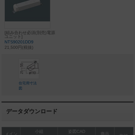
[組み合わせ必須(別売)電源
ユニット]
NTS90201DD9
21,500円(税抜)
住宅用寸法
図
データダウンロード
小組
姿図CAD
メイン
商品