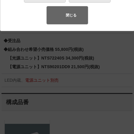
ールウォッシャ コンパクト形蛍光灯FHT42形1灯器具相
当 LED 200形
閉じる
バリュアブル商品
（省エネ・デザイン性・配光制御など様々なご
要望にお応えできる商品群です。）
◆受注品
◆組み合わせ希望小売価格 55,800円(税抜)
【光源ユニット】NTS72240S 34,300円(税抜)
【電源ユニット】NTS90201DD9 21,500円(税抜)
LED内蔵、
電源ユニット別売
構成品番