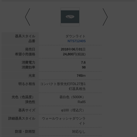
ダウンライト
器具スタイル
ダウンライト
ダウ
NTS72240S
品番
NTS71240S
NTS
018
年
06
月
01
日
発売日
2018
年
06
月
01
日
2018
年
0
34,300
円(税抜)
希望小売価格
24,800
円(税抜)
24,800
16
消費電力
7.6
89
消費効率
98
1425
lm
光束
745
lm
灯FHT42形1
明るさ相当
コンパクト形蛍光灯FDL27形1
コンパクト形蛍光灯FDL
灯器具相当
灯器具相当
灯
白色（5000K）
光色（色温度）
昼白色（5000K）
昼白色（5
Ra85
演色性
Ra85
φ100（埋込穴）
器具サイズ
φ100（埋込穴）
φ100
ッシャダウンラ
詳細器具スタイル
ウォールウォッシャダウンラ
ウォールウォッシャ
イト
イト
対応なし
防湿・防雨型
対応なし