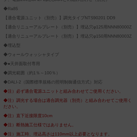
◆Ra85
【適合電源ユニット（別売）】調光タイプNTS90201 DD9
【適合リニューアルプレート（別売）】埋込穴φ125用NNN80000Z
【適合リニューアルプレート（別売）】埋込穴φ150用NNN80003Z
◆埋込型
◆ウォールウォッシャタイプ
◆●天井面取付専用
◆調光範囲（約1％～100％）
◆DALI‐2（国際標準規格の照明制御通信方式）対応
◆注）必ず適合電源ユニットと組み合わせてご使用ください。
◆注）調光する場合は適合調光器（別売）と組み合わせてご使用く
ださい。
◆注）直下近接限度10cm
◆注）断熱施工仕様ではありません。
◆注）施工時、埋込高さは110mm以上必要となります。