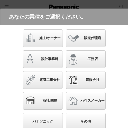
あなたの業種をご選択ください。
電気・建築設備（ビジネス）
フリーワード
品番・キーワード
検索
施主/オーナー
販売代理店
NTS72240S
(電源200形DALI-2調光DD9との組み合
設計事務所
工務店
わせ（別売）)
起動方式違いの商品を見る
電気工事会社
建設会社
ブックマーク
NEW
かんたん照度計算
商社/問屋
ハウスメーカー
天井埋込型 LED（昼白色） ウォールウォッシャ 浅
型10H・ウォールウォッシャタイプ 調光タイプ（ライ
パナソニック
その他
コン別売）／埋込穴φ100 TOLSO（トルソー） ウォ