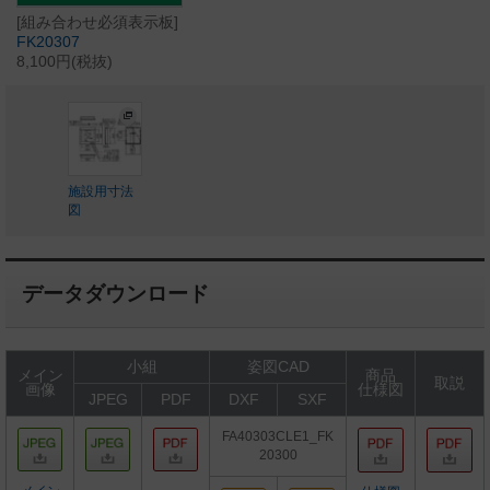
[組み合わせ必須表示板]
FK20307
8,100円(税抜)
施設用寸法
図
データダウンロード
小組
姿図CAD
メイン
商品
取説
画像
仕様図
JPEG
PDF
DXF
SXF
FA40303CLE1_FK
20300