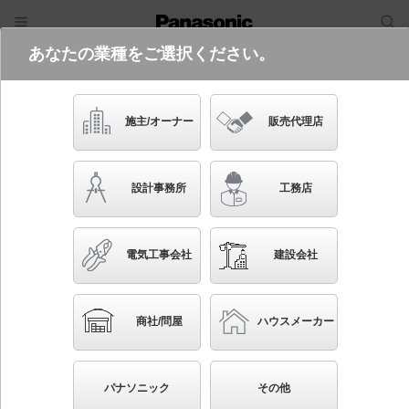
あなたの業種をご選択ください。
電気・建築設備（ビジネス）
フリーワード
品番・キーワード
検索
施主/オーナー
販売代理店
FA40303C LE1
(避難口用片面型・右方向・表示板別売
設計事務所
工務店
り)
起動方式違いの商品を見る
電気工事会社
建設会社
ブックマーク
NEW
かんたん照度計算
商社/問屋
ハウスメーカー
壁埋込型 LED 誘導灯 片面型・一般型（20分間）
リモコン自己点検機能付・自己点検機能付／B級・BH形
パナソニック
その他
(20A形)