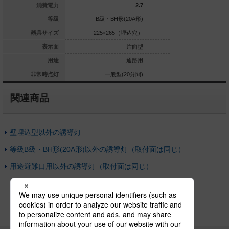
2.7
消費電力
2.7
・BH形(20A形)
等級
B級・BH形(20A形)
B級・BH形(
5×265（埋込穴）
器具サイズ
225×265（埋込穴）
225×265
片面型
表示面
片面型
避難口用
用途
通路用
定格型(60分間)
非常時点灯
一般型(20分間)
一般型(
関連商品
壁埋込型以外の誘導灯
等級B級・BH形(20A形)以外の誘導灯（取付面は同じ）
用途避難口用以外の誘導灯（取付面は同じ）