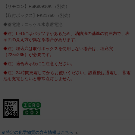
【リモコン】FSK90910K （別売）
【取付ボックス】FK21750 （別売）
◆蓄電池：ニッケル水素蓄電池
◆注）LEDにはバラツキがあるため、消防法の基準の範囲内で、表
示面の見え方が異なる場合があります。
◆注）埋込穴は取付ボックスを使用しない場合は、埋込穴
（225×265）が必要です。
◆注）適合表示板にご注意ください。
◆注）24時間充電してからお使いください。設置後は通電し、蓄電
池を充電しないと非常点灯しません。
※特定の化学物質の含有情報はこちら