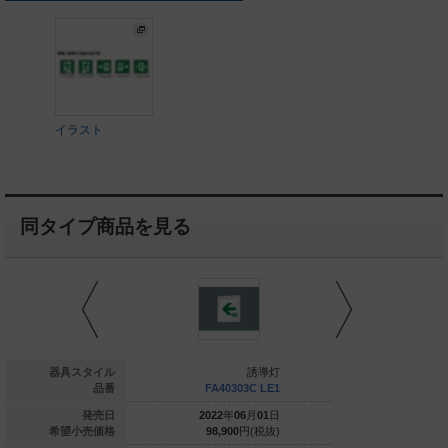
イラスト
同タイプ商品を見る
誘導灯
器具スタイル
誘導灯
NFA42306 LE1
品番
FA40303C LE1
FA4030
025
年
12
月
01
日
発売日
2022
年
06
月
01
日
2022
年
0
167,000
円(税抜)
希望小売価格
98,900
円(税抜)
98,900