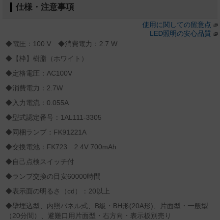
仕様・注意事項
使用に関しての留意点
LED照明の安心品質
◆電圧：100 V ◆消費電力：2.7 W
◆【枠】樹脂（ホワイト）
◆定格電圧：AC100V
◆消費電力：2.7W
◆入力電流：0.055A
◆型式認定番号：1AL111-3305
◆同梱ランプ：FK91221A
◆交換電池：FK723 2.4V 700mAh
◆自己点検スイッチ付
◆ランプ交換の目安60000時間
◆表示面の明るさ（cd）：20以上
◆壁埋込型、内照パネル式、B級・BH形(20A形)、片面型・一般型
（20分間）、避難口用片面型・右方向・表示板別売り