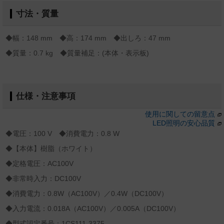
寸法・質量
◆幅：148 mm ◆高：174 mm ◆出しろ：47 mm
◆質量：0.7 kg ◆質量補足：(本体・表示板)
仕様・注意事項
使用に関しての留意点
LED照明の安心品質
◆電圧：100 V ◆消費電力：0.8 W
◆【本体】樹脂（ホワイト）
◆定格電圧：AC100V
◆非常時入力：DC100V
◆消費電力：0.8W（AC100V）／0.4W（DC100V）
◆入力電流：0.018A（AC100V）／0.005A（DC100V）
◆型式認定番号：1CS111-3375