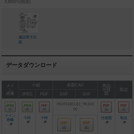
3,800円(税抜)
施設用寸法
図
データダウンロード
小組
姿図CAD
メイ
商品
ン
仕様
取説
画像
図
JPEG
PDF
DXF
SXF
FA10318CLE1_FK103
00
メイン
小組
小組
仕様図
取説
画像