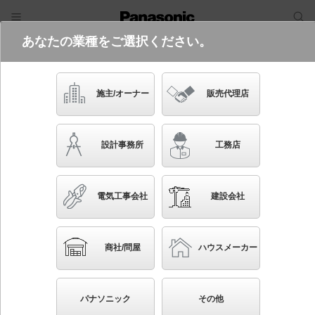
あなたの業種をご選択ください。
電気・建築設備（ビジネス）
フリーワード
品番・キーワード
検索
施主/オーナー
販売代理店
FA10318C LE1
(避難口用片面型・右向・表示板別売
設計事務所
工務店
り)
起動方式違いの商品を見る
電気工事会社
建設会社
ブックマーク
NEW
かんたん照度計算
商社/問屋
ハウスメーカー
天井直付型・壁直付型・天井吊下型 LED 誘導灯 片
面型・電源別置型・一般型 C級(10形)
パナソニック
その他
◆工場在庫品