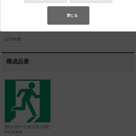
◆組み合わせ希望小売価格 38,500円(税抜)
閉じる
【本体】FA10318C LE1 34,700円(税抜)
【表示板】FK10305 3,800円(税抜)
LED内蔵
構成品番
[組み合わせ必須表示板]
FK10305