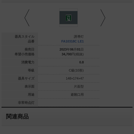
誘導灯
器具スタイル
誘導灯
NFA10316 LE1
品番
FA10318C LE1
FA1031
025
年
12
月
01
日
発売日
2023
年
06
月
01
日
2023
年
0
98,600
円(税抜)
希望小売価格
34,700
円(税抜)
34,700
1.1
消費電力
0.8
C級(10形)
等級
C級(10形)
C
148×174×47
器具サイズ
148×174×47
148
片面型
表示面
片面型
避難口用
用途
避難口用
定格型(60分間)
非常時点灯
関連商品