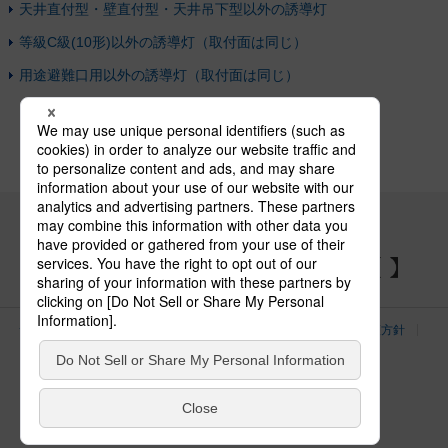
天井直付型・壁直付型・天井吊下型以外の誘導灯
等級C級(10形)以外の誘導灯（取付面は同じ）
用途避難口用以外の誘導灯（取付面は同じ）
パナソニックの電気設備 SNSアカウント
サイトのご利用にあたって
クッキーポリシー
個人情報保護方針
パナソニック ホールディングス
Area/Country
電気・建築設備（ビジネス）
© Panasonic Electric Works Co., Ltd.