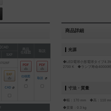
商品詳細
CAD
商品
光源
取説
仕様図
SXF
◆LED電球小形電球タイプ4.
87026F
2700 K ◆ランプ寿命4000
仕様図
取説
CAD
寸法・質量
◆幅：170 mm ◆高：110 
タ
◆質量：0.3 kg