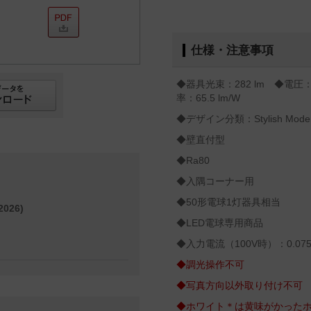
仕様・注意事項
◆器具光束：282 lm ◆電圧：
率：65.5 lm/W
◆デザイン分類：Stylish Mode
◆壁直付型
◆Ra80
◆入隅コーナー用
◆50形電球1灯器具相当
026)
◆LED電球専用商品
◆入力電流（100V時）：0.075
◆調光操作不可
◆写真方向以外取り付け不可
◆ホワイト＊は黄味がかった