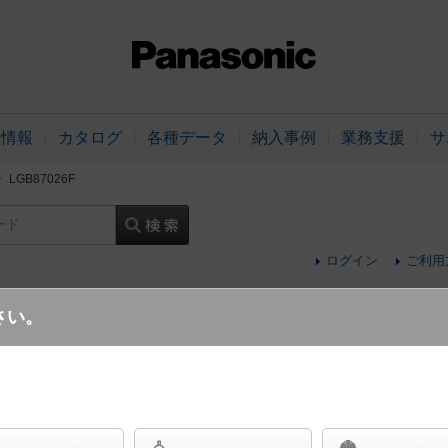
品情報
カタログ
各種データ
納入事例
業務支援
サ
LGB87026F
ード
ログイン
ご利用
さい。
壁直付型 LED（電球色） 入隅コーナー用ブ
電球50形1灯器具相当