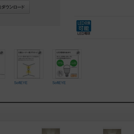
SoftEYE
SoftEYE