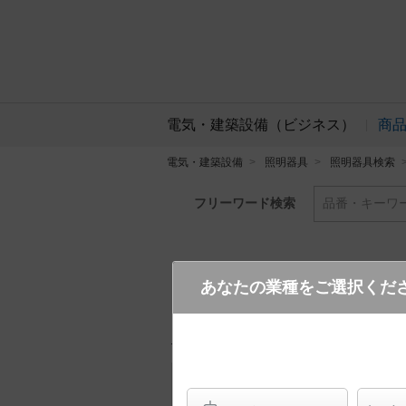
電気・建築設備（ビジネス）
商
電気・建築設備
照明器具
照明器具検索
フリーワード検索
品番・キーワ
あなたの業種をご選択くだ
LGB87026F