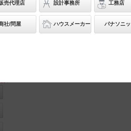
販売代理店
設計事務所
工務店
◆工場在庫品
◆希望小売価格 19,300 円（税抜）
商社/問屋
ハウスメーカー
パナソニッ
ランプ同梱包
取付図
ださい