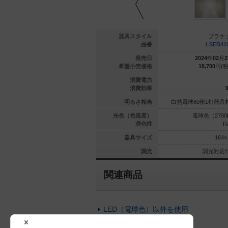
ブラケット
ブラケット
器具スタイル
ブラケ
81907 CE1
XLGB81905 CE1
品番
LSEB41
年
04
月
21
日
2019
年
04
月
21
日
発売日
2024
年
02
月
2
800
円(税抜)
14,800
円(税抜)
希望小売価格
18,700
円(税
4.9
4.9
消費電力
44.8
44.8
消費効率
9
1灯器具相当
白熱電球60形1灯器具相当
明るさ相当
白熱電球60形1灯器具
（2700K）
昼白色（5000K）
光色（色温度）
電球色（2700
Ra83
Ra83
演色性
R
149×110
149×110
器具サイズ
164×
光対応なし
調光対応なし
調光
調光対応
関連商品
LED（電球色）以外を使用
壁直付型以外のブラケット