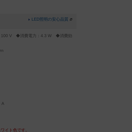
LED照明の安心品質
100 V ◆消費電力：4.3 W ◆消費効
rn
 A
ホワイト色です。