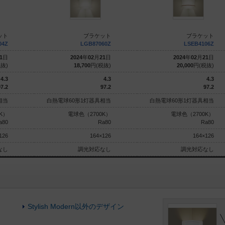
ット
ブラケット
ブラケット
04Z
LGB87060Z
LSEB4106Z
1
日
2024
年
02
月
21
日
2024
年
02
月
21
日
抜)
18,700
円(税抜)
20,000
円(税抜)
4.3
4.3
4.3
7.2
97.2
97.2
相当
白熱電球60形1灯器具相当
白熱電球60形1灯器具相当
K）
電球色（2700K）
電球色（2700K）
a80
Ra80
Ra80
126
164×126
164×126
なし
調光対応なし
調光対応なし
Stylish Modern以外のデザイン