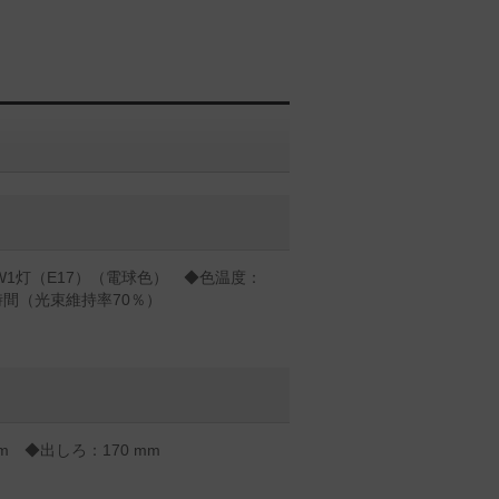
3W1灯（E17）（電球色） ◆色温度：
0時間（光束維持率70％）
mm ◆出しろ：170 mm