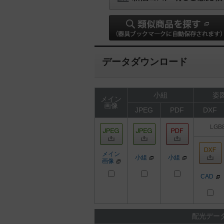
データダウンロード
小組
姿図
メイン
画像
JPEG
PDF
DXF
LGB
メイン
小組
小組
画像
CAD
配光デー