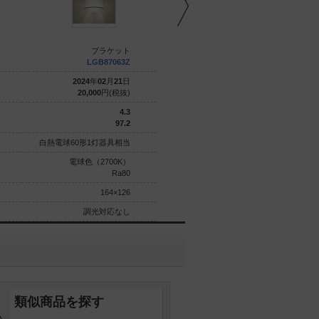
ブラケット
ブラケット
LGB87063Z
LGB87061Z
2024
年
02
月
21
日
2024
年
02
月
21
日
20,000
円(税抜)
20,000
円(税抜)
4.3
4.3
97.2
97.2
白熱電球60形1灯器具相当
白熱電球60形1灯器具相当
電球色（2700K）
電球色（2700K）
Ra80
Ra80
164×126
164×126
調光対応なし
調光対応なし
類似商品を探す