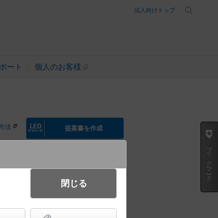
法人向けトップ
ポート
個人のお客様
方法
提案書を作成
ブックマーク
閉じる
ラケット LED電球交換型 白熱