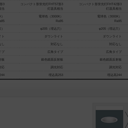
形3
コンパクト形蛍光灯FHT57形3
コンパクト形蛍光灯FHT42形3
相当
灯器具相当
灯器具相当
K）
電球色（3000K）
電球色（3000K）
a85
Ra95
Ra95
穴）
φ205（埋込穴）
φ205（埋込穴）
イト
ダウンライト
ダウンライト
なし
対応なし
対応なし
イプ
広角タイプ
広角タイプ
射板
銀色鏡面反射板
銀色鏡面反射板
対応
調光対応
調光対応
44
埋込高253
埋込高244