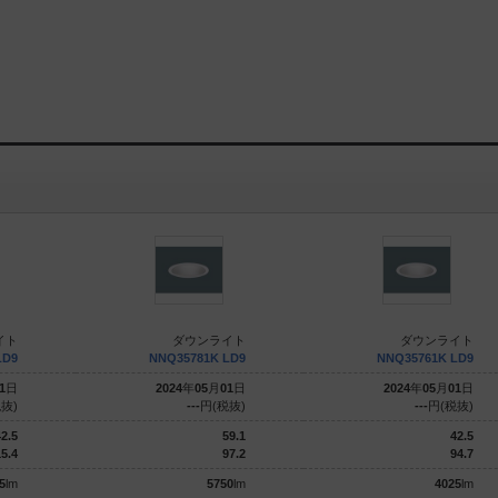
イト
ダウンライト
ダウンライト
LD9
NNQ35781K LD9
NNQ35761K LD9
1
日
2024
年
05
月
01
日
2024
年
05
月
01
日
抜)
---
円(税抜)
---
円(税抜)
2.5
59.1
42.5
5.4
97.2
94.7
5
lm
5750
lm
4025
lm