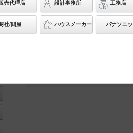
灯FHT57形3灯器具相当 LED 750形
販売代理店
設計事務所
工務店
◆受注品
◆別途見積
商社/問屋
ハウスメーカー
パナソニッ
LED内蔵、電源ユニット内蔵
施設用寸法
図
ださい