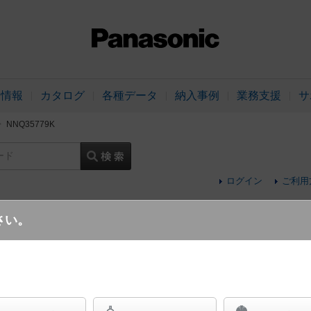
品情報
カタログ
各種データ
納入事例
業務支援
サ
NNQ35779K
ード
ログイン
ご利用
さい。
舞台演出用 天井埋込型 LED（電球色） 
源遮光角40度 調光タイプ（ライコン別売）／