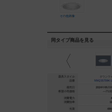
その他画像
同タイプ商品を見る
ウンライト
ダウンライト
器具スタイル
ダウンラ
781K LD9
NNQ35761K LD9
品番
NNQ35759K 
年
05
月
01
日
2024
年
05
月
01
日
発売日
2024
年
05
月
0
---
円(税抜)
---
円(税抜)
希望小売価格
---
円(税
59.1
42.5
消費電力
4
97.2
94.7
消費効率
11
5750
lm
4025
lm
光束
490