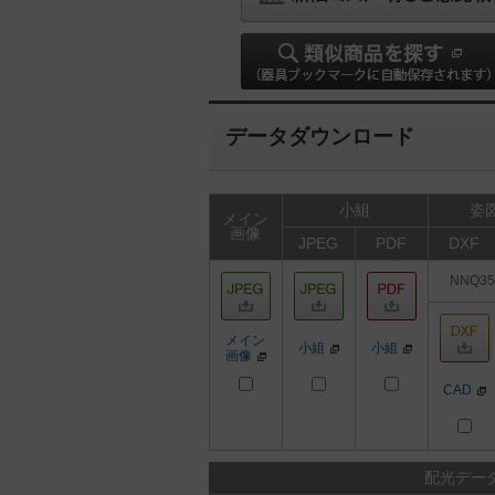
データダウンロード
小組
姿図
メイン
画像
JPEG
PDF
DXF
NNQ35
メイン
小組
小組
画像
CAD
配光デー