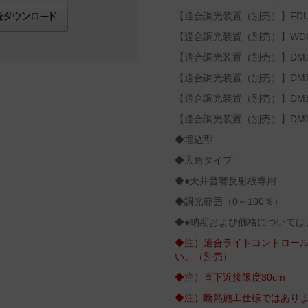
【適合調光装置（別売）】FD
【適合調光装置（別売）】WD
【適合調光装置（別売）】DMX-
【適合調光装置（別売）】DMX-
【適合調光装置（別売）】DMX-
【適合調光装置（別売）】DMX-
◆埋込型
◆広角タイプ
◆●天井音響反射板専用
◆調光範囲（0～100％）
◆●納期および価格については
◆注）適合ライトコントロー
い。（別売）
◆注）直下近接限度30cm
◆注）断熱施工仕様ではあり