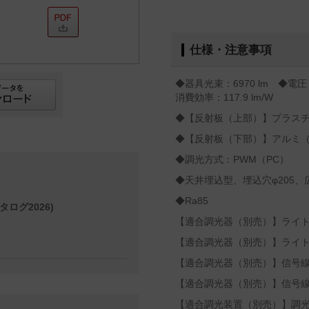
仕様・注意事項
◆器具光束：6970 lm ◆電圧：
消費効率：117.9 lm/W
◆【反射板（上部）】プラス
◆【反射板（下部）】アルミ
◆調光方式：PWM（PC）
◆天井埋込型、埋込穴φ205、
◆Ra85
タログ2026)
【適合調光器（別売）】ライトマネ
【適合調光器（別売）】ライトマネ
【適合調光器（別売）】信号線式
【適合調光器（別売）】信号線式
【適合調光装置（別売）】調