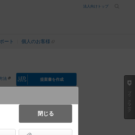
法人向けトップ
ポート
個人のお客様
方法
提案書を作成
ブックマーク
閉じる
天井反射板ライト 広角タイプ・光
埋込穴φ205 コンパクト形蛍光