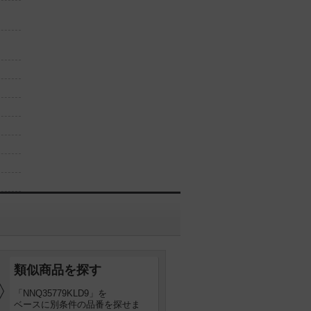
コンパクト形蛍光灯FHT42形3
コンパクト形蛍光灯FHT57形3
灯器具相当
灯器具相当
電球色（3000K）
電球色（3000K）
Ra85
Ra95
φ205（埋込穴）
φ205（埋込穴）
ダウンライト
ダウンライト
対応なし
対応なし
広角タイプ
広角タイプ
銀色鏡面反射板
銀色鏡面反射板
調光対応
調光対応
埋込高244
埋込高253
類似商品を探す
「NNQ35779KLD9」を
ベースに別条件の品番を探せま