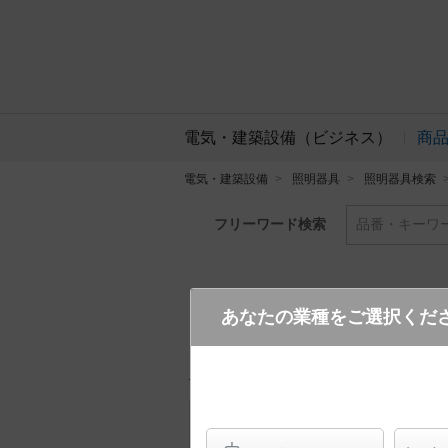
電気・建築設備（ビジネス）
商
電気・建築設備
照明器具
照明器具検索
フリーワード検索
品番・キーワ
あなたの業種をご選択くだ
NNQ35779K LD9