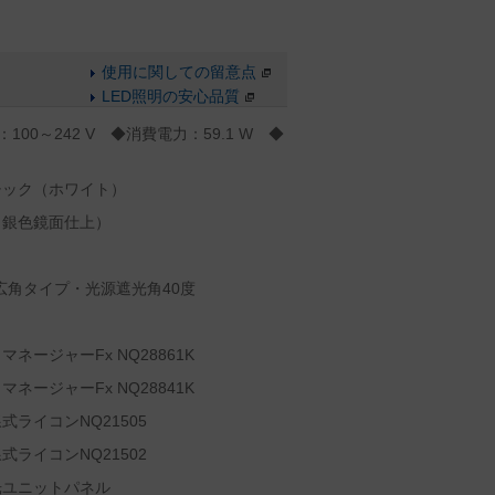
使用に関しての留意点
LED照明の安心品質
100～242 V ◆消費電力：59.1 W ◆
チック（ホワイト）
（銀色鏡面仕上）
広角タイプ・光源遮光角40度
ージャーFx NQ28861K
ージャーFx NQ28841K
ライコンNQ21505
ライコンNQ21502
光ユニットパネル