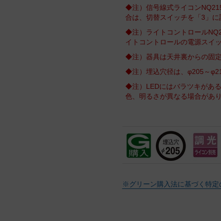
◆注）信号線式ライコンNQ215
合は、切替スイッチを「3」に
◆注）ライトコントロールNQ2
イトコントロールの電源スイ
◆注）器具は天井裏からの固
◆注）埋込穴径は、φ205～φ
◆注）LEDにはバラツキがあ
色、明るさが異なる場合があ
※グリーン購入法に基づく特定