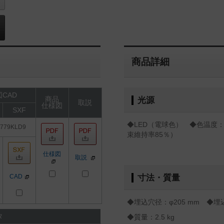
商品詳細
CAD
商品
光源
取説
仕様図
SXF
◆LED（電球色） ◆色温度：3
779KLD9
束維持率85％）
仕様図
取説
CAD
寸法・質量
◆埋込穴径：φ205 mm ◆埋込
タ
◆質量：2.5 kg