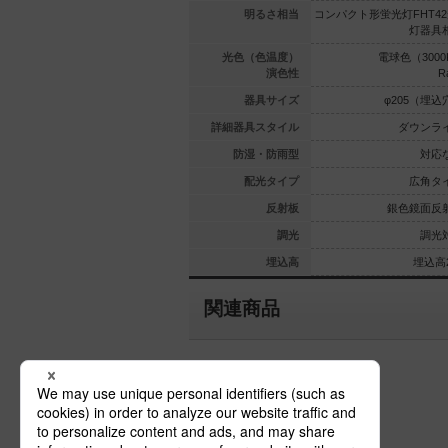
HT57形3
コンパクト形蛍光灯FHT42形3
明るさ相当
コンパクト形蛍光灯FHT42
灯器具相当
灯器具相当
灯器具
（3000K）
電球色（3000K）
光色（色温度）
電球色（3000
Ra95
Ra95
演色性
R
05（埋込穴）
φ205（埋込穴）
器具サイズ
φ205（埋込
ウンライト
ダウンライト
詳細器具スタイル
ダウンラ
対応なし
対応なし
防湿・防雨型
対応
広角タイプ
広角タイプ
配光タイプ
広角タ
鏡面反射板
銀色鏡面反射板
反射板
銀色鏡面反
調光対応
調光対応
調光
調光
埋込高253
埋込高244
埋込高
埋込高2
関連商品
埋込穴がφ205以外