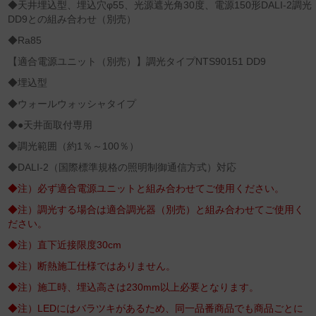
◆天井埋込型、埋込穴φ55、光源遮光角30度、電源150形DALI-2調光
DD9との組み合わせ（別売）
◆Ra85
【適合電源ユニット（別売）】調光タイプNTS90151 DD9
◆埋込型
◆ウォールウォッシャタイプ
◆●天井面取付専用
◆調光範囲（約1％～100％）
◆DALI‐2（国際標準規格の照明制御通信方式）対応
◆注）必ず適合電源ユニットと組み合わせてご使用ください。
◆注）調光する場合は適合調光器（別売）と組み合わせてご使用く
ださい。
◆注）直下近接限度30cm
◆注）断熱施工仕様ではありません。
◆注）施工時、埋込高さは230mm以上必要となります。
◆注）LEDにはバラツキがあるため、同一品番商品でも商品ごとに