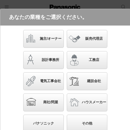
あなたの業種をご選択ください。
電気・建築設備（ビジネス）
フリーワード
品番・キーワード
検索
施主/オーナー
販売代理店
NTN82112Z
(電源150形DALI-2調光DD9との組み合
設計事務所
工務店
わせ（別売）)
起動方式違いの商品を見る
電気工事会社
建設会社
ブックマーク
NEW
かんたん照度計算
商社/問屋
ハウスメーカー
天井埋込型 LED（温白色） グレアレスウォールウォ
ッシャダウンライト 光源遮光角30度 調光タイプ（ラ
パナソニック
その他
イコン別売）／埋込穴φ55 ウォールウォッシャ LED