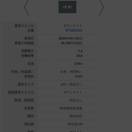
ダウンライト
器具スタイル
ダウンライト
ダウ
NTN82113Z
品番
NTN82111Z
NTN
024
年
04
月
01
日
発売日
2024
年
04
月
01
日
2024
年
0
35,700
円(税抜)
希望小売価格
35,700
円(税抜)
35,700
8.2
消費電力
7.2
20.1
消費効率
23.6
165
lm
光束
170
lm
球色（3000K）
光色（色温度）
白色（4000K）
温白色（3
Ra85
演色性
Ra85
φ55（埋込穴）
器具サイズ
φ55（埋込穴）
φ55（
ダウンライト
詳細器具スタイル
ダウンライト
ダウ
対応なし
防湿・防雨型
対応なし
銀色鏡面反射板
反射板
銀色鏡面反射板
銀色鏡
調光対応
調光
調光対応
埋込高148
埋込高
埋込高148
埋