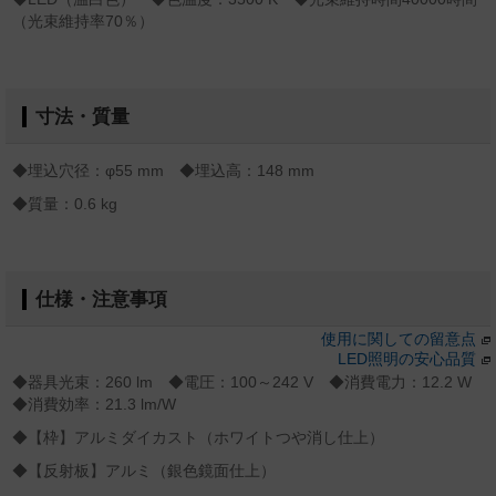
（光束維持率70％）
寸法・質量
◆埋込穴径：φ55 mm ◆埋込高：148 mm
◆質量：0.6 kg
仕様・注意事項
使用に関しての留意点
LED照明の安心品質
◆器具光束：260 lm ◆電圧：100～242 V ◆消費電力：12.2 W
◆消費効率：21.3 lm/W
◆【枠】アルミダイカスト（ホワイトつや消し仕上）
◆【反射板】アルミ（銀色鏡面仕上）