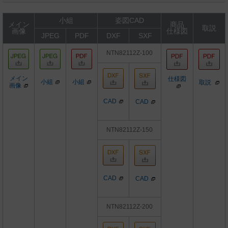
小組
姿図CAD
メイン
商品
取説
画像
仕様図
JPEG
PDF
DXF
SXF
NTN82112Z-100
メイン
仕様図
小組
小組
取説
画像
CAD
CAD
NTN82112Z-150
CAD
CAD
NTN82112Z-200