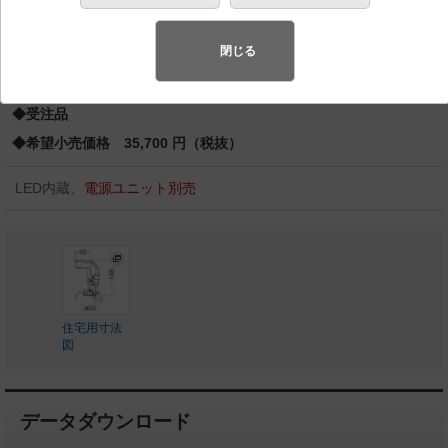
150形
スペシャル商品
（先端技術や優れたデザイン性を持ち合わせ、快
閉じる
適で先進的な照明環境をご提案する商品群です）
◆受注品
◆希望小売価格 35,700 円（税抜）
LED内蔵、
電源ユニット別売
住宅用寸法
図
データダウンロード