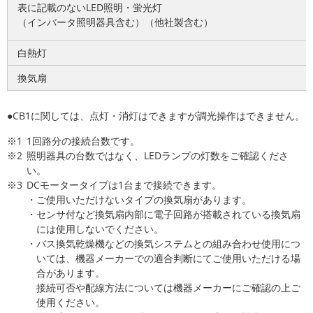
表に記載のないLED照明・蛍光灯
（インバータ照明器具含む）（他社製含む）
白熱灯
換気扇
●CB1に関しては、点灯・消灯はできますが調光操作はできません。
※1
1回路分の接続台数です。
※2
照明器具の台数ではなく、LEDランプの灯数をご確認くださ
い。
※3
DCモータータイプは1台まで接続できます。
・ご使用いただけないタイプの換気扇があります。
・センサ付など換気扇内部に電子回路が搭載されている換気扇
には使用しないでください。
・バス換気乾燥機などの換気システムとの組み合わせ使用につ
いては、機器メーカーでの適合判断にてご使用いただける場
合があります。
接続可否や配線方法については機器メーカーにご確認の上ご
使用ください。