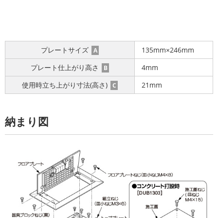
プレートサイズ
135mm×246mm
A
プレート仕上がり高さ
4mm
B
使用時立ち上がり寸法(高さ)
21mm
C
納まり図