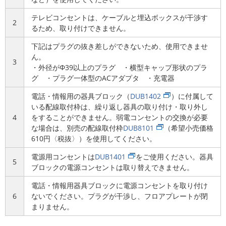
テレビコンセントは、ケーブルと埋込ボックスが干渉す
2
るため、取り付けできません。
下記はプラグの抜き差しができないため、使用できませ
ん。
3
・外径がΦ39以上のプラグ ・横型キャップ形状のプラ
グ ・プラグ一体型のACアダプタ ・充電器
電話・情報用の器具ブロック（
DUB1402
）に付属して
いる配線取付枠は、繰り返し器具の取り付け・取り外し
4
をすることができません。弱電コンセントの交換が必要
な場合は、別売の配線取付枠
DUB8101
（希望小売価格
610円〈税抜〉）を使用してください。
電源用コンセントは
DUB1401
をご使用ください。器具
5
ブロックの電源コンセントは取り替えできません。
電話・情報用器具ブロックに電源コンセントを取り付け
6
ないでください。プラグが干渉し、フロアプレートが閉
まりません。