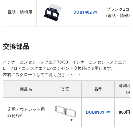
ブランク2コ
電話・情報用
DUB1402
(電話・情報2
交換部品
インナーコンセントスクエア70/50、インナーコンセントスクエア
L、フロアコンスクエアLのコンセント交換時に使用します。
希望小
商品名
姿図
品番
(税
床用アウトレット用
DUB8101
800円
取付枠A