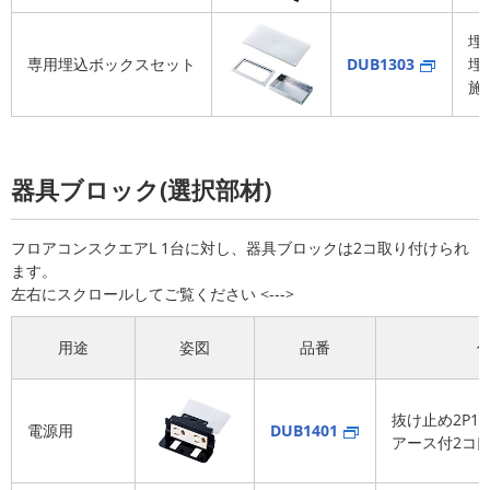
埋
専用埋込ボックスセット
DUB1303
埋
施
器具ブロック(選択部材)
フロアコンスクエアL 1台に対し、器具ブロックは2コ取り付けられ
ます。
用途
姿図
品番
抜け止め2P15A
電源用
DUB1401
アース付2コ